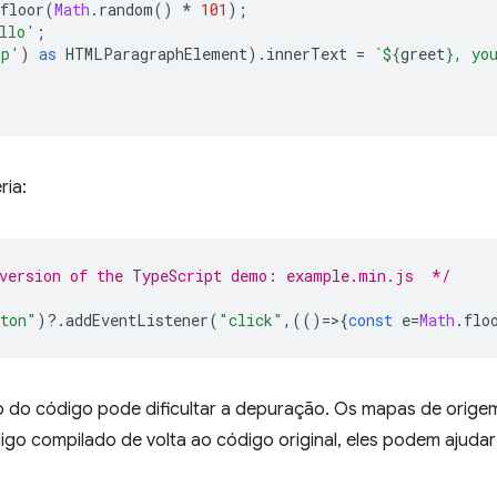
floor
(
Math
.
random
()
*
101
);
llo'
;
'p'
)
as
HTMLParagraphElement
).
innerText
=
`
${
greet
}
, yo
ia:
 version of the TypeScript demo: example.min.js  */
ton"
)
?
.
addEventListener
(
"click"
,(()
=
>
{
const
e
=
Math
.
flo
 do código pode dificultar a depuração. Os mapas de orig
go compilado de volta ao código original, eles podem ajudar