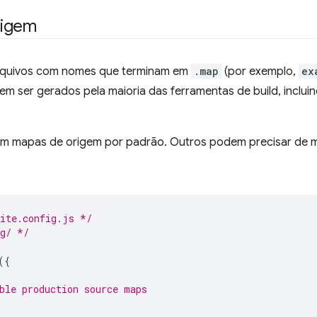
rigem
rquivos com nomes que terminam em
.map
(por exemplo,
ex
dem ser gerados pela maioria das ferramentas de build, inclui
em mapas de origem por padrão. Outros podem precisar de m
vite.config.js */
ig/ */
({
ble production source maps