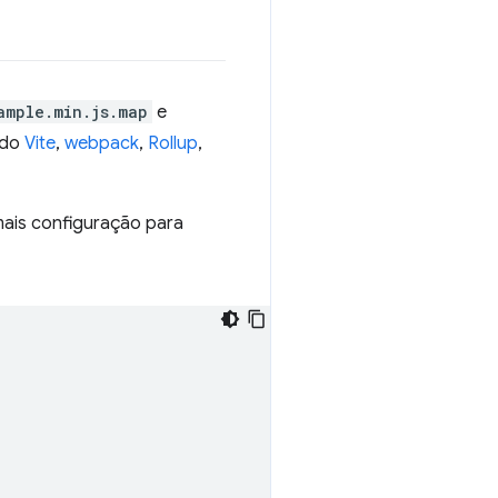
ample.min.js.map
e
ndo
Vite
,
webpack
,
Rollup
,
ais configuração para