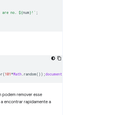
u are no. 
${
num
}
!`
;
or
(
101
*
Math
.
random
());
document
.
querySelector
(
"p"
).
inner
em podem remover esse
 a encontrar rapidamente a