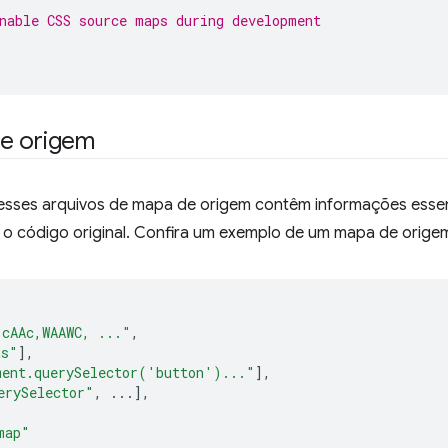
nable CSS source maps during development
e origem
 esses arquivos de mapa de origem contêm informações esse
o código original. Confira um exemplo de um mapa de orige
,cAAc,WAAWC, ..."
,
ts"
],
ment.querySelector('button')..."
],
erySelector"
,
...],
map"