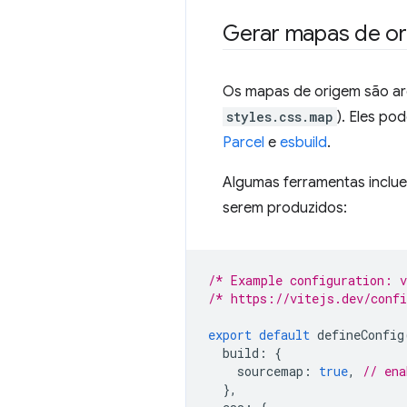
Gerar mapas de o
Os mapas de origem são a
styles.css.map
). Eles po
Parcel
e
esbuild
.
Algumas ferramentas inclu
serem produzidos:
/* Example configuration: 
/* https://vitejs.dev/conf
export
default
defineConfig
build
:
{
sourcemap
:
true
,
// ena
},