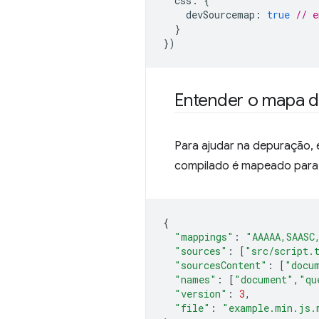
css
:
{
devSourcemap
:
true
// e
}
})
Entender o mapa d
Para ajudar na depuração,
compilado é mapeado para 
{
"mappings"
:
"AAAAA,SAASC
"sources"
:
[
"src/script.
"sourcesContent"
:
[
"docu
"names"
:
[
"document"
,
"qu
"version"
:
3
,
"file"
:
"example.min.js.