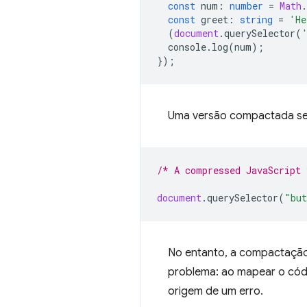
const
num
:
number
=
Math
.
const
greet
:
string
=
'He
(
document
.
querySelector
(
console
.
log
(
num
);
});
Uma versão compactada ser
/* A compressed JavaScript
document
.
querySelector
(
"but
No entanto, a compactação
problema: ao mapear o códi
origem de um erro.