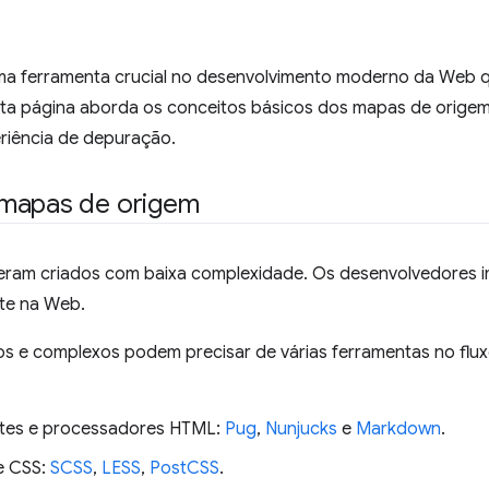
a ferramenta crucial no desenvolvimento moderno da Web que
ta página aborda os conceitos básicos dos mapas de origem
riência de depuração.
 mapas de origem
eram criados com baixa complexidade. Os desenvolvedores 
te na Web.
 e complexos podem precisar de várias ferramentas no flux
ates e processadores HTML:
Pug
,
Nunjucks
e
Markdown
.
e CSS:
SCSS
,
LESS
,
PostCSS
.