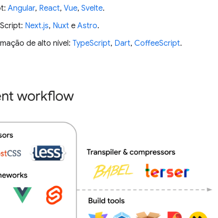
t:
Angular
,
React
,
Vue
,
Svelte
.
Script:
Next.js
,
Nuxt
e
Astro
.
mação de alto nível:
TypeScript
,
Dart
,
CoffeeScript
.