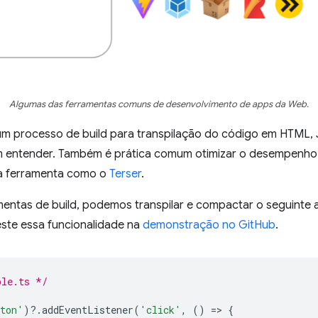
Algumas das ferramentas comuns de desenvolvimento de apps da Web.
um processo de build para transpilação do código em HTML, 
 entender. Também é prática comum otimizar o desempenho
a ferramenta como o
Terser
.
entas de build, podemos transpilar e compactar o seguinte 
Teste essa funcionalidade na
demonstração no GitHub
.
ple.ts */
ton'
)
?
.
addEventListener
(
'click'
,
()
=
>
{