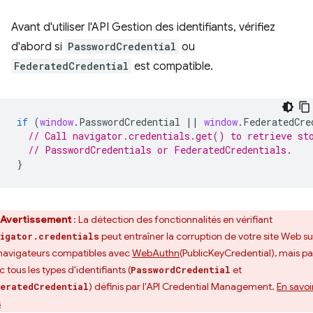
Avant d'utiliser l'API Gestion des identifiants, vérifiez
d'abord si
PasswordCredential
ou
FederatedCredential
est compatible.
if
(
window
.
PasswordCredential
||
window
.
FederatedCre
// Call navigator.credentials.get() to retrieve st
// PasswordCredentials or FederatedCredentials.
}
Avertissement
: La détection des fonctionnalités en vérifiant
peut entraîner la corruption de votre site Web su
igator.credentials
 navigateurs compatibles avec
WebAuthn
(PublicKeyCredential), mais pa
 tous les types d'identifiants (
et
PasswordCredential
) définis par l'API Credential Management.
En savoi
eratedCredential
s