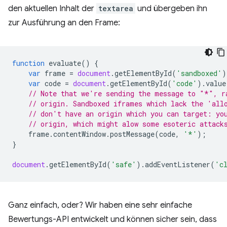
den aktuellen Inhalt der
textarea
und übergeben ihn
zur Ausführung an den Frame:
function
evaluate
()
{
var
frame
=
document
.
getElementById
(
'sandboxed'
)
var
code
=
document
.
getElementById
(
'code'
).
value
// Note that we're sending the message to "*", r
// origin. Sandboxed iframes which lack the 'all
// don't have an origin which you can target: yo
// origin, which might alow some esoteric attack
frame
.
contentWindow
.
postMessage
(
code
,
'*'
);
}
document
.
getElementById
(
'safe'
).
addEventListener
(
'c
Ganz einfach, oder? Wir haben eine sehr einfache
Bewertungs-API entwickelt und können sicher sein, dass