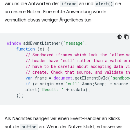
wir uns die Antworten der
iframe
an und
alert()
sie
an unsere Nutzer. Eine echte Anwendung würde
vermutlich etwas weniger Ärgerliches tun:
window
.
addEventListener
(
'message'
,
function
(
e
)
{
// Sandboxed iframes which lack the 'allow-s
// header have "null" rather than a valid or
// have to be careful about accepting data v
// create. Check that source, and validate t
var
frame
=
document
.
getElementById
(
'sandbox
if
(
e
.
origin
===
"null"
&
amp
;
&
amp
;
e
.
source
alert
(
'Result: '
+
e
.
data
);
});
Als Nächstes hängen wir einen Event-Handler an Klicks
auf die
button
an. Wenn der Nutzer klickt, erfassen wir