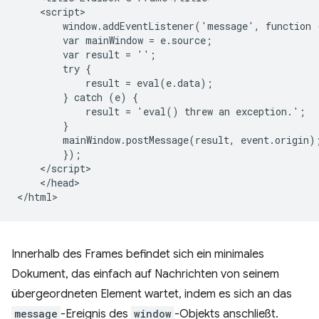
    <script>

        window.addEventListener('message', function (
        var mainWindow = e.source;

        var result = '';

        try {

            result = eval(e.data);

        } catch (e) {

            result = 'eval() threw an exception.';

        }

        mainWindow.postMessage(result, event.origin);
        });

    </script>

    </head>

Innerhalb des Frames befindet sich ein minimales
Dokument, das einfach auf Nachrichten von seinem
übergeordneten Element wartet, indem es sich an das
message
-Ereignis des
window
-Objekts anschließt.