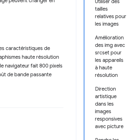
 page peuvent changer en
Utiliser des
tailles
relatives pour
les images
Amélioration
des img avec
es caractéristiques de
srcset pour
graphismes haute résolution
les appareils
e navigateur fait 800 pixels
à haute
rcoût de bande passante
résolution
Direction
artistique
dans les
images
responsives
avec picture