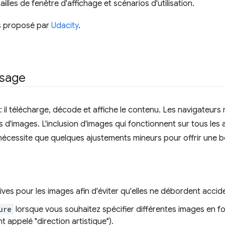
illes de fenêtre d'affichage et scénarios d'utilisation.
ais proposé par
Udacity
.
isage
: il télécharge, décode et affiche le contenu. Les navigateu
'images. L'inclusion d'images qui fonctionnent sur tous les a
 nécessite que quelques ajustements mineurs pour offrir une 
latives pour les images afin d'éviter qu'elles ne débordent acci
ure
lorsque vous souhaitez spécifier différentes images en f
t appelé "direction artistique").