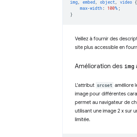
img
,
embed
,
object
,
video
{
max-width
:
100
%
;
}
Veillez à fournir des descrip
site plus accessible en fou
Amélioration des
img
L'attribut
srcset
améliore 
image pour différentes cara
permet au navigateur de choi
utilisant une image 2 x sur 
limitée.