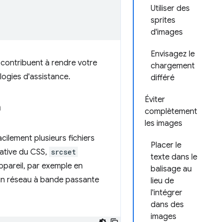
Utiliser des
sprites
d'images
Envisagez le
s contribuent à rendre votre
chargement
logies d'assistance.
différé
Éviter
n
complètement
les images
acilement plusieurs fichiers
Placer le
ative du CSS,
srcset
texte dans le
appareil, par exemple en
balisage au
ur un réseau à bande passante
lieu de
l'intégrer
dans des
images