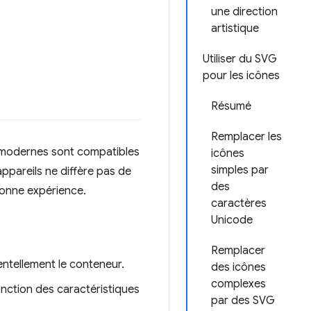
une direction
artistique
Utiliser du SVG
pour les icônes
Résumé
Remplacer les
rs modernes sont compatibles
icônes
simples par
ppareils ne diffère pas de
des
bonne expérience.
caractères
Unicode
Remplacer
dentellement le conteneur.
des icônes
complexes
onction des caractéristiques
par des SVG