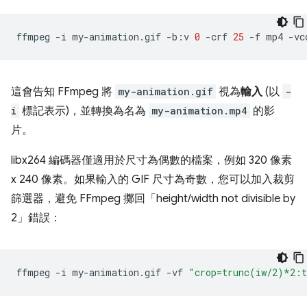
ffmpeg
-i
my-animation.gif
-b:v
0
-crf
25
-f
mp4
-vc
這會告知 FFmpeg 將
my-animation.gif
視為
輸入
(以
-
i
標記表示)，並轉換為名為
my-animation.mp4
的影
片。
libx264 編碼器僅適用於尺寸為偶數的檔案，例如 320 像素
x 240 像素。如果輸入的 GIF 尺寸為奇數，您可以加入裁剪
篩選器，避免 FFmpeg 擲回「height/width not divisible by
2」錯誤：
ffmpeg
-i
my-animation.gif
-vf
"crop=trunc(iw/2)*2: