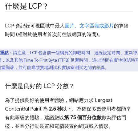
什麼是 LCP？
LCP 會記錄可視區域中最大
圖片、文字區塊或影片
的算繪
時間 (相對於使用者首次前往該網頁的時間)。
重點
：請注意，LCP 包含前一個網頁的卸載時間、連線設定時間、重新導
間，以及其他
Time To First Byte (TTFB)
延遲時間，這些時間在實地測試時
相當顯著，並可能導致實地測試和實驗室測試之間的差異。
什麼是良好的 LCP 分數？
為了提供良好的使用者體驗，網站應力求 Largest
Contentful Paint 為
2.5 秒
以下。為確保多數使用者都能享
有此等級的體驗，建議您以
第 75 個百分位數
做為評估門
檻，並區分行動裝置和電腦裝置的網頁載入情形。