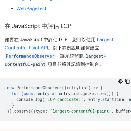
WebPageTest
在 Java
Script 中評估 LCP
如要在 JavaScript 中評估 LCP，您可以使用
Largest
Contentful Paint API
。以下範例說明如何建立
PerformanceObserver
，讓系統監聽
largest-
contentful-paint
項目並將其記錄到控制台。
new
PerformanceObserver
((
entryList
)
=
>
{
for
(
const
entry
of
entryList
.
getEntries
())
{
console
.
log
(
'LCP candidate:'
,
entry
.
startTime
,
e
}
}).
observe
({
type
:
'largest-contentful-paint'
,
buffer