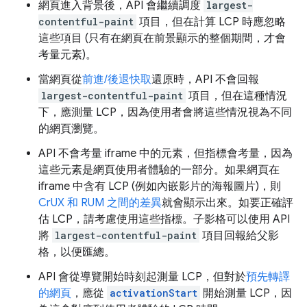
網頁進入背景後，API 會繼續調度
largest-
contentful-paint
項目，但在計算 LCP 時應忽略
這些項目 (只有在網頁在前景顯示的整個期間，才會
考量元素)。
當網頁從
前進/後退快取
還原時，API 不會回報
largest-contentful-paint
項目，但在這種情況
下，應測量 LCP，因為使用者會將這些情況視為不同
的網頁瀏覽。
API 不會考量 iframe 中的元素，但指標會考量，因為
這些元素是網頁使用者體驗的一部分。如果網頁在
iframe 中含有 LCP (例如內嵌影片的海報圖片)，則
CrUX 和 RUM 之間的差異
就會顯示出來。如要正確評
估 LCP，請考慮使用這些指標。子影格可以使用 API
將
largest-contentful-paint
項目回報給父影
格，以便匯總。
API 會從導覽開始時刻起測量 LCP，但對於
預先轉譯
的網頁
，應從
activationStart
開始測量 LCP，因