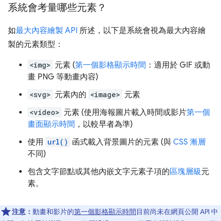
系統會考量哪些元素？
如
最大內容繪製 API
所述，以下是系統會視為最大內容繪
製的元素類型：
<img>
元素 (
第一個影格顯示時間
：適用於 GIF 或動
畫 PNG 等動畫內容)
<svg>
元素內的
<image>
元素
<video>
元素 (使用海報圖片載入時間或影片
第一個
畫面顯示時間
，以較早者為準)
使用
url()
函式載入背景圖片的元素 (與
CSS 漸層
不同)
包含文字節點或其他內嵌文字元素子項的
區塊層級
元
素。
注意：
動畫和影片的
第一個影格顯示時間
目前尚未在網頁公開 API 中