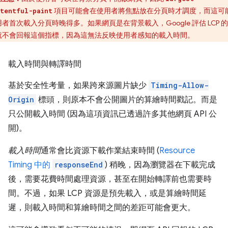
項目可能會在使用者將焦點放在分頁時才調度，而這可
tentful-paint
者首次載入分頁時晚得多。如果網頁是在背景載入，Google 評估 LCP 
就不會回報這個指標，因為這無法反映使用者感知的載入時間。
載入時間與轉譯時間
基於安全性考量，如果跨來源圖片缺少
Timing-Allow-
Origin
標頭，則原本不會公開圖片的算繪時間戳記。而是
只公開載入時間 (因為這項資訊已透過許多其他網頁 API 公
開)。
載入時間
通常會比資源下載作業結束時間 (
Resource
Timing 中的
responseEnd
) 稍晚，因為瀏覽器在下載完成
後，需要花費時間處理資源，甚至在開始轉譯前也需要時
間。不過，如果 LCP 資源是預先載入，或是算繪時間延
遲，則載入時間和算繪時間之間的差距可能會更大。