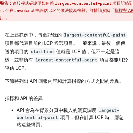
警告：
這段程式碼說明如何將
項目記錄
largest-contentful-paint
，但在 JavaScript 中評估 LCP 的做法較為複雜。詳情請參閱「
指標與 AP
異
」。
在上述範例中，每個記錄的
largest-contentful-paint
項目都代表目前的 LCP 候選項目。一般來說，最後一個傳
送的項目的
startTime
值就是 LCP 值，但不一定是這
樣。並非所有
largest-contentful-paint
項目都能用於
評估 LCP。
下節將列出 API 回報內容和計算指標的方式之間的差異。
指標和 API 的差異
API 會為在背景分頁中載入的網頁調度
largest-
contentful-paint
項目，但在計算 LCP 時，應忽
略這些網頁。