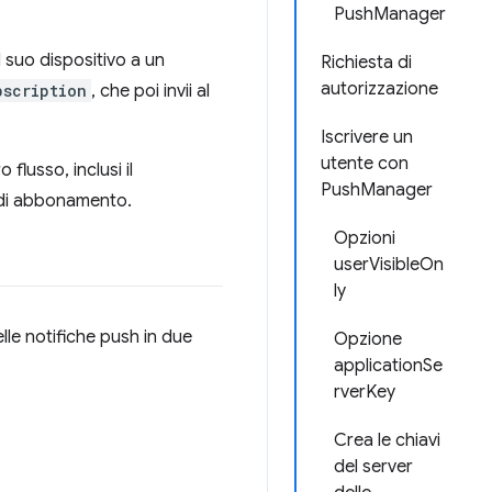
PushManager
l suo dispositivo a un
Richiesta di
autorizzazione
bscription
, che poi invii al
Iscrivere un
utente con
lusso, inclusi il
PushManager
a di abbonamento.
Opzioni
userVisibleOn
ly
lle notifiche push in due
Opzione
applicationSe
rverKey
Crea le chiavi
del server