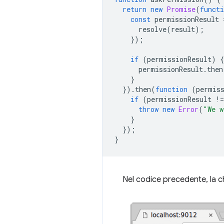
return
new
Promise
(
functi
const
permissionResult
resolve
(
result
);
});
if
(
permissionResult
)
{
permissionResult
.
then
}
}).
then
(
function
(
permis
if
(
permissionResult
!=
throw
new
Error
(
"We w
}
});
}
Nel codice precedente, la 