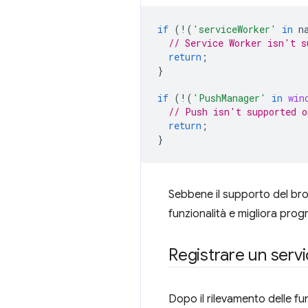
if
(
!
(
'serviceWorker'
in
n
// Service Worker isn't s
return
;
}
if
(
!
(
'PushManager'
in
win
// Push isn't supported o
return
;
}
Sebbene il supporto del bro
funzionalità e migliora prog
Registrare un serv
Dopo il rilevamento delle fu