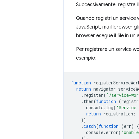
Successivamente, registra il
Quando registri un service wo
JavaScript, ma il browser gli
browser esegue il file in un
Per registrare un service w
esempio:
function
registerServiceWor
return
navigator
.
serviceW
.
register
(
'/service-wor
.
then
(
function
(
registr
console
.
log
(
'Service 
return
registration
;
})
.
catch
(
function
(
err
)
{
console
.
error
(
'Unable
});