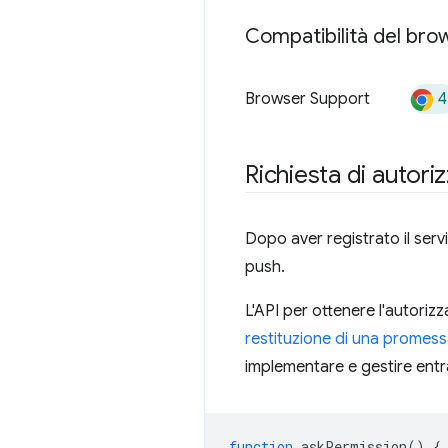
Compatibilità del brow
4
Browser Support
Richiesta di autori
Dopo aver registrato il serv
push.
L'API per ottenere l'autorizz
restituzione di una promes
implementare e gestire entr
function
askPermission
()
{