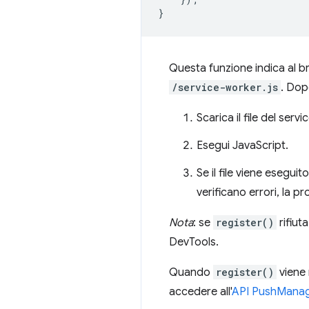
}
Questa funzione indica al bro
/service-worker.js
. Dop
Scarica il file del serv
Esegui JavaScript.
Se il file viene esegui
verificano errori, la p
Nota
: se
register()
rifiut
DevTools.
Quando
register()
viene 
accedere all'
API PushMana