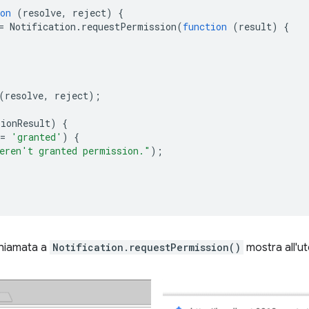
on
(
resolve
,
reject
)
{
=
Notification
.
requestPermission
(
function
(
result
)
{
(
resolve
,
reject
);
sionResult
)
{
=
'granted'
)
{
eren't granted permission."
);
chiamata a
Notification.requestPermission()
mostra all'ut