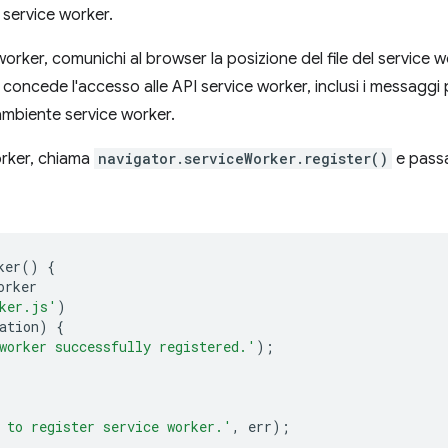
 service worker.
rker, comunichi al browser la posizione del file del service worke
 concede l'accesso alle API service worker, inclusi i messaggi p
 ambiente service worker.
orker, chiama
navigator.serviceWorker.register()
e passa 
ker
()
{
orker
ker.js'
)
ation
)
{
worker successfully registered.'
);
 to register service worker.'
,
err
);