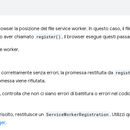
wser la posizione del file service worker. In questo caso, il fil
o aver chiamato
register()
, il browser esegue questi passa
ice worker.
to correttamente senza errori, la promessa restituita da
regis
romessa viene rifiutata.
a, controlla che non ci siano errori di battitura o errori nel co
risolto, restituisce un
ServiceWorkerRegistration
. Utilizzi
ger
.