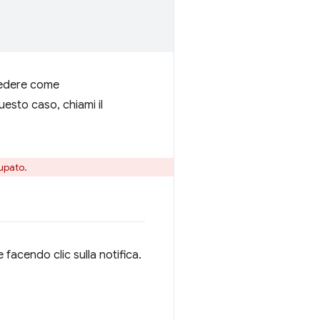
ccedere come
uesto caso, chiami il
upato.
 facendo clic sulla notifica.