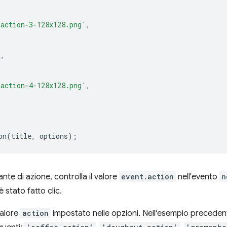
action-3-128x128.png'
,
'
,
action-4-128x128.png'
,
on
(
title
,
options
);
ante di azione, controlla il valore
event.action
nell'evento
n
 stato fatto clic.
valore
action
impostato nelle opzioni. Nell'esempio precedente