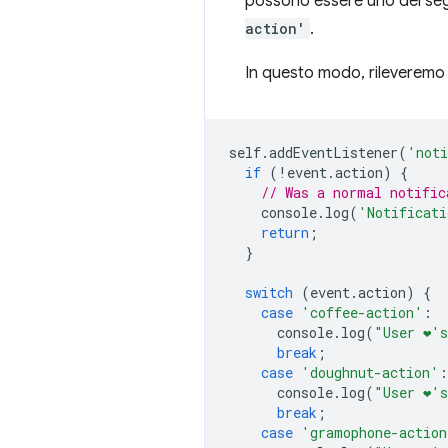
possono essere uno dei se
action'
.
In questo modo, rileveremo i
self
.
addEventListener
(
'noti
if
(
!
event
.
action
)
{
// Was a normal notific
console
.
log
(
'Notificati
return
;
}
switch
(
event
.
action
)
{
case
'coffee-action'
:
console
.
log
(
"User ❤️️'
break
;
case
'doughnut-action'
:
console
.
log
(
"User ❤️️
break
;
case
'gramophone-action