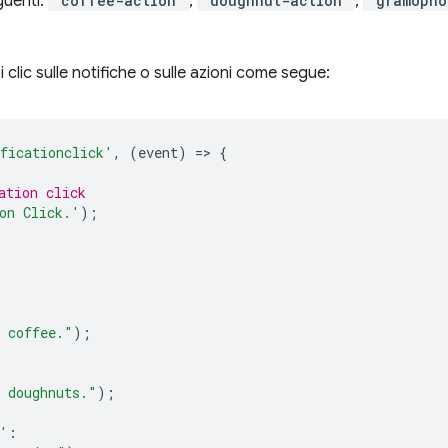
guenti:
'coffee-action'
,
'doughnut-action'
,
'gramopho
 clic sulle notifiche o sulle azioni come segue:
ficationclick'
,
(
event
)
=
>
{
ation click
on Click.'
);
s coffee."
);
's doughnuts."
);
'
: