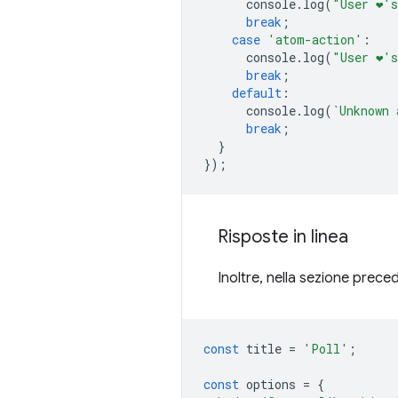
console
.
log
(
"User ❤️️'
break
;
case
'atom-action'
:
console
.
log
(
"User ❤️️'
break
;
default
:
console
.
log
(
`Unknown 
break
;
}
});
Risposte in linea
Inoltre, nella sezione prece
const
title
=
'Poll'
;
const
options
=
{