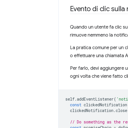
Evento di clic sulla 
Quando un utente fa clic su
rimuove nemmeno la notific
La pratica comune per un cli
o effettuare una chiamata AP
Per farlo, devi aggiungere u
ogni volta che viene fatto cl
self
.
addEventListener
(
'noti
const
clickedNotification
clickedNotification
.
close
// Do something as the re
const
promiseChain
=
doSo