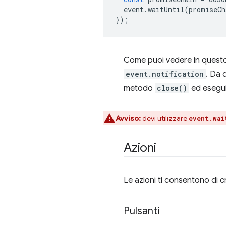
event
.
waitUntil
(
promiseCh
});
Come puoi vedere in questo 
event.notification
. Da 
metodo
close()
ed esegui
Avviso:
devi utilizzare
event.wai
Azioni
Le azioni ti consentono di cr
Pulsanti