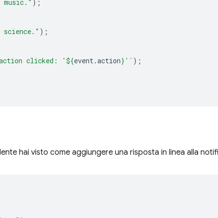
s music."
);
s science."
);
action clicked: '
${
event
.
action
}
'`
);
dente hai visto come aggiungere una risposta in linea alla notif