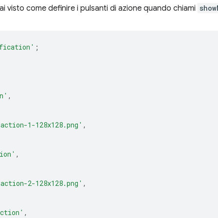
i visto come definire i pulsanti di azione quando chiami
show
fication'
;
n'
,
action-1-128x128.png'
,
ion'
,
action-2-128x128.png'
,
action'
,