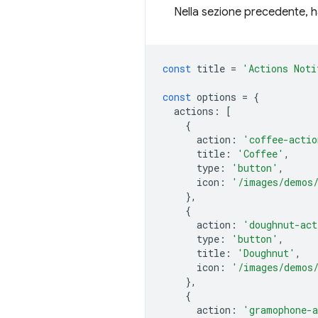
Nella sezione precedente, ha
const
title
=
'Actions Noti
const
options
=
{
actions
:
[
{
action
:
'coffee-actio
title
:
'Coffee'
,
type
:
'button'
,
icon
:
'/images/demos/
},
{
action
:
'doughnut-act
type
:
'button'
,
title
:
'Doughnut'
,
icon
:
'/images/demos/
},
{
action
:
'gramophone-