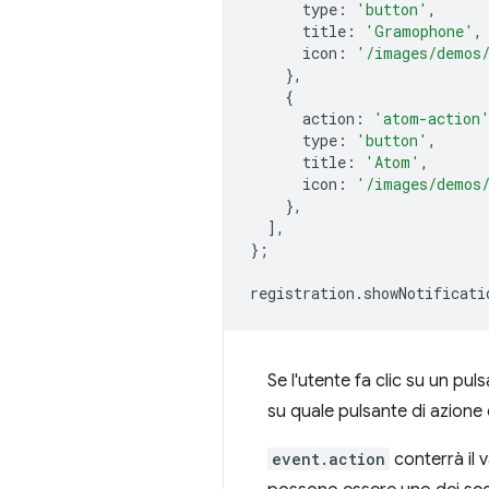
type
:
'button'
,
title
:
'Gramophone'
,
icon
:
'/images/demos/
},
{
action
:
'atom-action
type
:
'button'
,
title
:
'Atom'
,
icon
:
'/images/demos/
},
],
};
registration
.
showNotificati
Se l'utente fa clic su un puls
su quale pulsante di azione è
event.action
conterrà il 