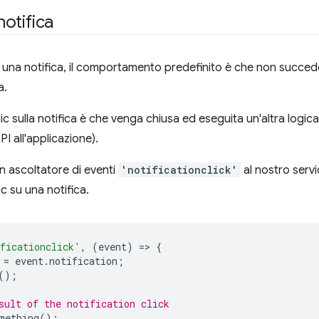
notifica
 una notifica, il comportamento predefinito è che non succed
a.
c sulla notifica è che venga chiusa ed eseguita un'altra logica 
I all'applicazione).
n ascoltatore di eventi
'notificationclick'
al nostro serv
ic su una notifica.
ficationclick'
,
(
event
)
=
>
{
=
event
.
notification
;
();
sult of the notification click
mething
();