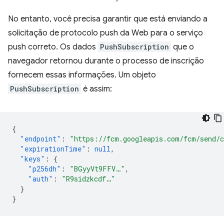
No entanto, você precisa garantir que está enviando a
solicitação de protocolo push da Web para o serviço
push correto. Os dados
PushSubscription
que o
navegador retornou durante o processo de inscrição
fornecem essas informações. Um objeto
PushSubscription
é assim:
{
"endpoint"
:
"https://fcm.googleapis.com/fcm/send/
"expirationTime"
:
null
,
"keys"
:
{
"p256dh"
:
"BGyyVt9FFV…"
,
"auth"
:
"R9sidzkcdf…"
}
}