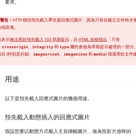
要求。
警告：
HTTP 標頭預先載入
不
支援回應式圖片，因為只有在建立文件時才
檢視區塊。
也表示
無法用於預先載入 103 早期提示
，且
HTML 規格指出
「只有
、
、
和
屬性會做為早期提示處理的一部分
crossorigin
integrity
type
項目 (特別是封鎖、
、
和
) 僅適用於文件
imagesrcset
imagesizes
media
。
用途
以下是預先載入回應式圖片的幾個用途。
預先載入動態插入的回應式圖片
假設您要以動態方式載入主頁橫幅圖片，做為投影片放映的