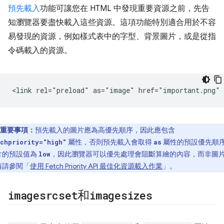
預先載入
功能可讓您在 HTML 中發現重要資源之前，先告
知瀏覽器要盡快載入這些資源。這項功能特別適合用於不容
易發現的資源，例如樣式表中的字型、背景圖片，或是從指
令碼載入的資源。
重要事項：
預先載入的圖片應為高優先順序，因此應包含
屬性，否則預先載入會取得
屬性的預設優先順
chpriority="high"
as
片的預設值為
，因此瀏覽器可以優先處理會阻斷算繪的內容，而非圖
low
情請參閱「
使用 Fetch Priority API 最佳化資源載入作業
」。
imagesrcset
和
imagesizes