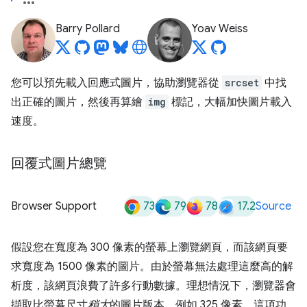
Barry Pollard
Yoav Weiss
您可以預先載入回應式圖片，協助瀏覽器從
srcset
中找
出正確的圖片，然後再算繪
img
標記，大幅加快圖片載入
速度。
回覆式圖片總覽
73
79
78
17.2
Browser Support
Source
假設您在寬度為 300 像素的螢幕上瀏覽網頁，而該網頁要
求寬度為 1500 像素的圖片。由於螢幕無法處理這麼高的解
析度，該網頁浪費了許多行動數據。理想情況下，瀏覽器會
擷取比螢幕尺寸
稍大
的圖片版本，例如 325 像素。這項功