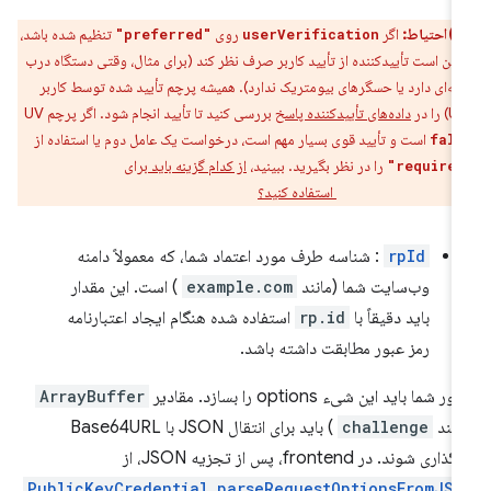
احتیاط:
اگر
روی
تنظیم شده باشد،
"preferred"
userVerification
کن است تأییدکننده از تأیید کاربر صرف نظر کند (برای مثال، وقتی دستگاه درب
ته‌ای دارد یا حسگرهای بیومتریک ندارد). همیشه پرچم تأیید شده توسط کاربر
داده‌های تأییدکننده پاسخ
بررسی کنید تا تأیید انجام شود. اگر پرچم UV
است و تأیید قوی بسیار مهم است، درخواست یک عامل دوم یا استفاده از
fals
را در نظر بگیرید. ببینید،
از کدام گزینه باید برای
استفاده کنید؟
userVerificati
rpId
: شناسه طرف مورد اعتماد شما، که معمولاً دامنه
وب‌سایت شما (مانند
example.com
) است. این مقدار
باید دقیقاً با
rp.id
استفاده شده هنگام ایجاد اعتبارنامه
رمز عبور مطابقت داشته باشد.
ر شما باید این شیء options را بسازد. مقادیر
ArrayBuffer
انند
challenge
) باید برای انتقال JSON با Base64URL
اری شوند. در frontend، پس از تجزیه JSON، از
PublicKeyCredential.parseRequestOptionsFromJSO