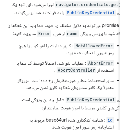
navigator.credentials.get()
‎ اجرا می‌شود. این تابع یک
یء
PublicKeyCredential
را به فرانت‌اند شما برمی‌گرداند.
این promise می‌تواند به دلایل مختلف رد شود. شما باید این خطاها را
 کد خود با بررسی ویژگی
name
از شیء
Error
مدیریت کنید:
NotAllowedError
: کاربر عملیات را لغو کرد، یا هیچ
رمز عبوری انتخاب نشده بود.
AbortError
: عملیات لغو شد، احتمالاً توسط کد شما با
استفاده از
AbortController
.
سایر استثنائات: خطای غیرمنتظره‌ای رخ داده است. مرورگر
معمولاً یک کادر محاوره‌ای خطا به کاربر نشان می‌دهد.
یء
PublicKeyCredential
شامل چندین ویژگی است.
ژگی‌های کلیدی مرتبط با احراز هویت عبارتند از:
id
: شناسه کدگذاری شده base64url مربوط به
اعتبارنامه رمز عبور احراز هویت شده.