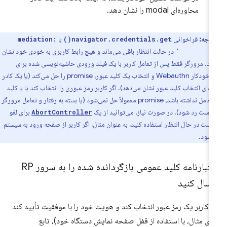
محاوره‌ای modal را نشان دهد.
توجه:
فراخوانی
با
mediation:
navigator.credentials.get()
در حالت انتظار باقی می‌ماند و هیچ رابط کاربری به خودی خود نشان
'conditio
هد. مرورگر فقط پس از تعامل کاربر با یک فیلد ورودی حاشیه‌نویسی شده برای
تکمیل خودکار Webauthn و انتخاب یک کلید عبور، promise را حل می‌کند (یا یک کادر
ه‌ای انتخاب کلید عبور نشان می‌دهد). اگر کاربر رمز عبوری را انتخاب کند یا با کلید
عبور تعامل نداشته باشد، promise معمولاً حل نمی‌شود (یا بسته به رفتار و تعامل مرورگر
است رد شود). در صورت نیاز، می‌توانید از یک
برای لغو
AbortController
ست در حال انتظار استفاده کنید، به عنوان مثال، اگر کاربر از صفحه ورود به سیستم
 شود.
اعتبارنامه کلید عمومی بازگردانده شده را به سرور RP
رسال کنید
ر کاربر یک رمز عبور انتخاب کند و هویت خود را با موفقیت تأیید کند
رای مثال، با استفاده از قفل صفحه نمایش دستگاه خود)، تابع