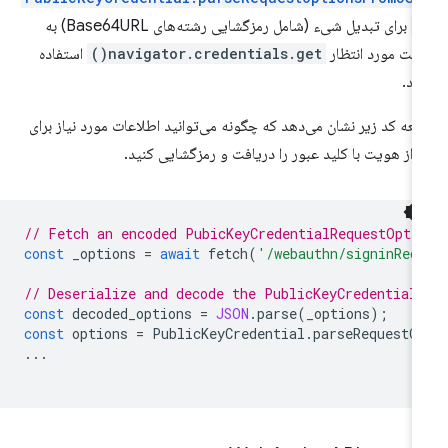
(
برای تبدیل شیء (شامل رمزگشایی رشته‌های Base64URL) به
مت مورد انتظار
navigator.credentials.get()
استفاده
ید.
عه کد زیر نشان می‌دهد که چگونه می‌توانید اطلاعات مورد نیاز برای
راز هویت با کلید عبور را دریافت و رمزگشایی کنید.
// Fetch an encoded PubicKeyCredentialRequestOpti
const
_options
=
await
fetch
(
'/webauthn/signinReq
// Deserialize and decode the PublicKeyCredential
const
decoded_options
=
JSON
.
parse
(
_options
);
const
options
=
PublicKeyCredential
.
parseRequestO
...