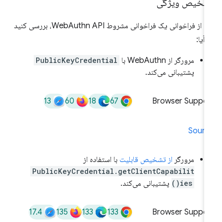
شخیص ویژگی
قبل از فراخوانی یک فراخوانی مشروط WebAuthn API، بررسی کنید
 آیا:
مرورگر از WebAuthn با
PublicKeyCredential
پشتیبانی می‌کند.
13
60
18
67
Browser Suppor
Sourc
مرورگر
از تشخیص قابلیت
با استفاده از
PublicKeyCredential.getClientCapabilit
ies()
پشتیبانی می‌کند.
17.4
135
133
133
Browser Suppor