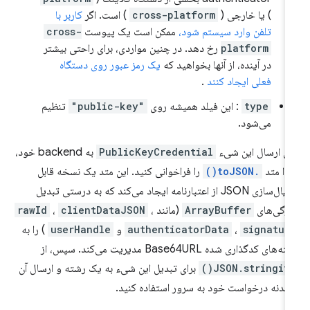
) یا خارجی (
cross-platform
) است. اگر
کاربر با
تلفن وارد سیستم شود،
ممکن است یک پیوست
cross-
platform
رخ دهد. در چنین مواردی، برای راحتی بیشتر
در آینده، از آنها بخواهید که
یک رمز عبور روی دستگاه
فعلی ایجاد کنند
.
type
: این فیلد همیشه روی
"public-key"
تنظیم
می‌شود.
ای ارسال این شیء
PublicKeyCredential
به backend خود،
تدا متد
.toJSON()
را فراخوانی کنید. این متد یک نسخه قابل
سریال‌سازی JSON از اعتبارنامه ایجاد می‌کند که به درستی تبدیل
ژگی‌های
ArrayBuffer
(مانند
،
clientDataJSON
،
rawId
signatur
،
authenticatorData
و
userHandle
) را به
‌های کدگذاری شده Base64URL مدیریت می‌کند. سپس، از
JSON.stringify(
برای تبدیل این شیء به یک رشته و ارسال آن
 بدنه درخواست خود به سرور استفاده کنید.