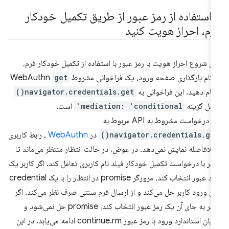
ا استفاده از رمز عبور از طریق تکمیل خودکار
رم، احراز هویت کنید
ای شروع احراز هویت با رمز عبور با استفاده از تکمیل خودکار فرم،
گام بارگذاری صفحه ورود، یک فراخوانی مشروط WebAuthn
get
جام دهید. این فراخوانی به
navigator.credentials.get()
مل گزینه
mediation: 'conditional'
است.
 درخواست مشروط به API مربوط به
navigator.credentials.get(
در
WebAuthn
، رابط کاربری
 بلافاصله نمایش نمی‌دهد. در عوض، در حالت انتظار منتظر می‌ماند تا
ربر با درخواست تکمیل خودکار فیلد نام کاربری تعامل کند. اگر کاربر یک
کلید عبور انتخاب کند، مرورگر promise در انتظار را با یک credential
ای ورود کاربر حل می‌کند و از ارسال فرم سنتی صرف نظر می‌کند. اگر
کاربر به جای آن یک رمز عبور انتخاب کند، promise حل نمی‌شود و
جریان استاندارد ورود با رمز عبور continue.rm ادامه می‌یابد. در این