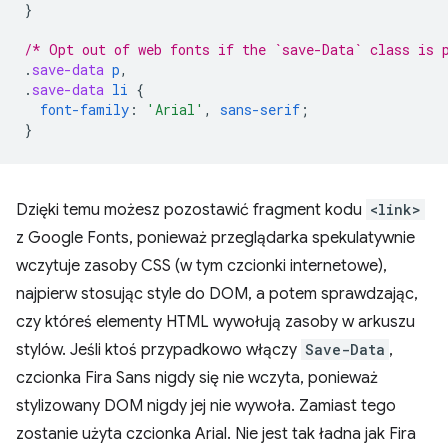
}
/* Opt out of web fonts if the `save-Data` class is 
.
save-data
p
,
.
save-data
li
{
font-family
:
'Arial'
,
sans-serif
;
}
Dzięki temu możesz pozostawić fragment kodu
<link>
z Google Fonts, ponieważ przeglądarka spekulatywnie
wczytuje zasoby CSS (w tym czcionki internetowe),
najpierw stosując style do DOM, a potem sprawdzając,
czy któreś elementy HTML wywołują zasoby w arkuszu
stylów. Jeśli ktoś przypadkowo włączy
Save-Data
,
czcionka Fira Sans nigdy się nie wczyta, ponieważ
stylizowany DOM nigdy jej nie wywoła. Zamiast tego
zostanie użyta czcionka Arial. Nie jest tak ładna jak Fira