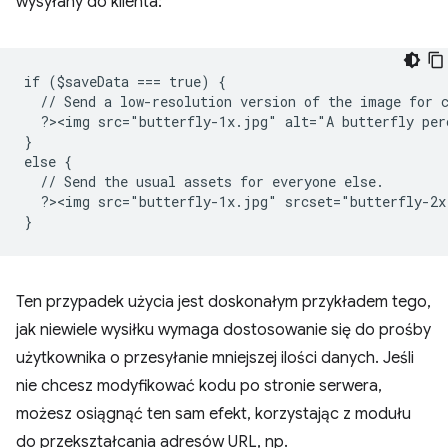
wysyłany do klienta:
if ($saveData === true) {
  // Send a low-resolution version of the image for 
  ?><img src="butterfly-1x.jpg" alt="A butterfly per
}
else {
  // Send the usual assets for everyone else.
  ?><img src="butterfly-1x.jpg" srcset="butterfly-2x
}
Ten przypadek użycia jest doskonałym przykładem tego,
jak niewiele wysiłku wymaga dostosowanie się do prośby
użytkownika o przesyłanie mniejszej ilości danych. Jeśli
nie chcesz modyfikować kodu po stronie serwera,
możesz osiągnąć ten sam efekt, korzystając z modułu
do przekształcania adresów URL, np.