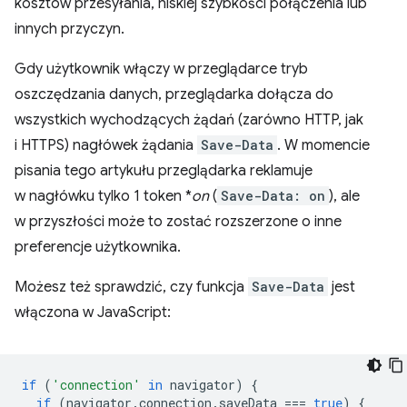
kosztów przesyłania, niskiej szybkości połączenia lub
innych przyczyn.
Gdy użytkownik włączy w przeglądarce tryb
oszczędzania danych, przeglądarka dołącza do
wszystkich wychodzących żądań (zarówno HTTP, jak
i HTTPS) nagłówek żądania
Save-Data
. W momencie
pisania tego artykułu przeglądarka reklamuje
w nagłówku tylko 1 token *
on
(
Save-Data: on
), ale
w przyszłości może to zostać rozszerzone o inne
preferencje użytkownika.
Możesz też sprawdzić, czy funkcja
Save-Data
jest
włączona w JavaScript:
if
(
'connection'
in
navigator
)
{
if
(
navigator
.
connection
.
saveData
===
true
)
{