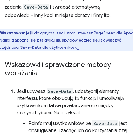
żądania
Save-Data
i zwracać alternatywną
odpowiedź – inny kod, mniejsze obrazy i filmy itp.
Wskazówka:
jeśli do optymalizacji stron używasz
PageSpeed dla Apa
 Nginx
, zapoznaj się z
tą dyskusją
, aby dowiedzieć się, jak włączyć
czędności
dla użytkowników._
Save-Data
Wskazówki i sprawdzone metody
wdrażania
Jeśli używasz
Save-Data
, udostępnij elementy
interfejsu, które obsługują tę funkcję i umożliwiają
użytkownikom łatwe przełączanie się między
różnymi trybami. Na przykład:
Poinformuj użytkowników, że
Save-Data
jest
obsługiwane, i zachęć ich do korzystania z tej