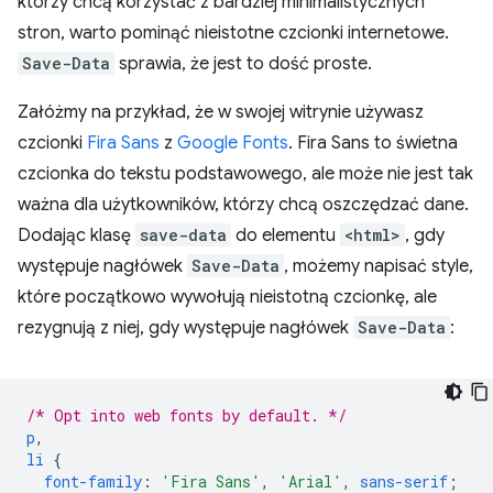
którzy chcą korzystać z bardziej minimalistycznych
stron, warto pominąć nieistotne czcionki internetowe.
Save-Data
sprawia, że jest to dość proste.
Załóżmy na przykład, że w swojej witrynie używasz
czcionki
Fira Sans
z
Google Fonts
. Fira Sans to świetna
czcionka do tekstu podstawowego, ale może nie jest tak
ważna dla użytkowników, którzy chcą oszczędzać dane.
Dodając klasę
save-data
do elementu
<html>
, gdy
występuje nagłówek
Save-Data
, możemy napisać style,
które początkowo wywołują nieistotną czcionkę, ale
rezygnują z niej, gdy występuje nagłówek
Save-Data
:
/* Opt into web fonts by default. */
p
,
li
{
font-family
:
'Fira Sans'
,
'Arial'
,
sans-serif
;