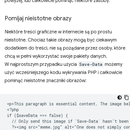
powyżej, lub całkowicie pominąć niektóre zasoby.
Pomijaj nieistotne obrazy
Niektóre treści graficzne w internecie są po prostu
nieistotne. Chociaż takie obrazy mogą być ciekawym
dodatkiem do treści, nie są pożądane przez osoby, które
chcą w pełni wykorzystać swoje pakiety danych.
W najprostszym przypadku użycia
Save-Data
możemy
użyć wcześniejszego kodu wykrywania PHP i całkowicie
pominąć nieistotne znaczniki obrazów:
<
p>This paragraph is essential content. The image be
<
?php
if ($saveData === false) {
  // Only send this image if `Save-Data` hasn't been
  ?><img src="meme.jpg" alt="One does not simply co