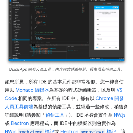
Quick App 開發人員工具，內含程式碼編輯器、模擬器和偵錯工具。
如您所見，所有 IDE 的基本元件都非常相似。您一律會使
用以
Monaco 編輯器
為基礎的程式碼編輯器，以及與
VS
Code
相同的專案。在所有 IDE 中，都有以
Chrome 開發
人員工具前端
為基礎的偵錯工具，並經過一些修改，稍後會
詳細說明 (請參閱「
偵錯工具
」)。IDE
本身
會實作為
NW.js
或
Electron
應用程式，而 IDE 中的模擬器則會實作為
NW.js
<webview>
標記
或
Electron
<webview>
標記
，這