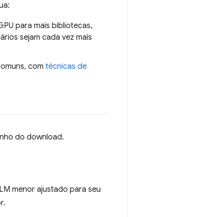
ua:
U para mais bibliotecas,
uários sejam cada vez mais
 comuns, com
técnicas de
anho do download.
LM menor ajustado para seu
r.