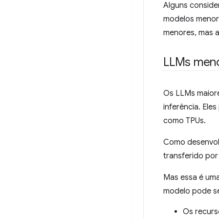
Alguns conside
modelos menor
menores, mas a
LLMs meno
Os LLMs maior
inferência. El
como TPUs.
Como desenvolv
transferido po
Mas essa é uma 
modelo pode ser
Os recurs