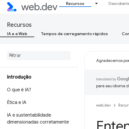
Recursos
Descobert
Recursos
IA e a Web
Tempos de carregamento rápidos
Con
Agradecemos por
Introdução
para seu idioma d
O que é IA?
Ética e IA
web.dev
Recur
IA e sustentabilidade
Ente
dimensionadas corretamente