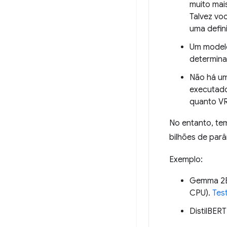
muito mai
Talvez vo
uma defin
Um modelo
determina
Não há um
executado
quanto VR
No entanto, te
bilhões de par
Exemplo:
Gemma 2B 
CPU).
Tes
DistilBER