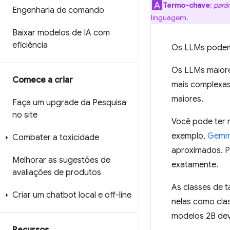
Termo-chave
:
parâ
Engenharia de comando
linguagem.
Baixar modelos de IA com
eficiência
Os LLMs podem t
Os LLMs maiore
Comece a criar
mais complexas
maiores.
Faça um upgrade da Pesquisa
no site
Você pode ter 
exemplo,
Gemm
Combater a toxicidade
aproximados. 
Melhorar as sugestões de
exatamente.
avaliações de produtos
As classes de 
Criar um chatbot local e off-line
nelas como cla
modelos 2B de