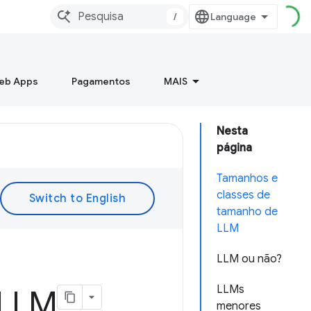
/
Web Apps
Pagamentos
MAIS
Nesta
página
Tamanhos e
classes de
tamanho de
LLM
LLM ou não?
LLMs
 LLM
menores