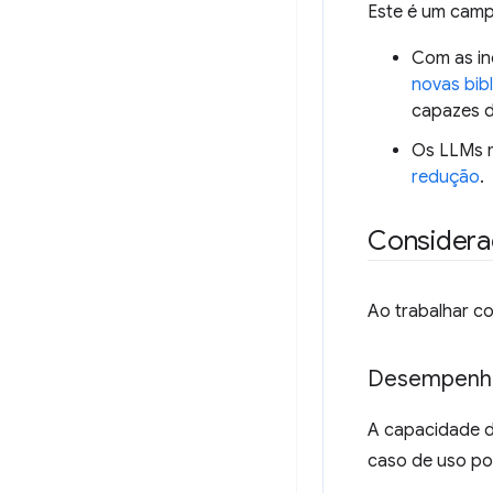
Este é um camp
Com as in
novas bib
capazes d
Os LLMs m
redução
.
Considera
Ao trabalhar c
Desempenh
A capacidade d
caso de uso po