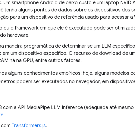
s. Um smartphone Android de baixo custo e um laptop NVIDIA
cê tenha alguns pontos de dados sobre os dispositivos dos s
ição para um dispositivo de referência usado para acessar a
 ou o framework em que ele é executado pode ser otimiza
do hardware.
a maneira programática de determinar se um LLM específico
 em um dispositivo específico. O recurso de download de um
AM há na GPU, entre outros fatores.
mos alguns conhecimentos empíricos: hoje, alguns modelos c
âmetros podem ser executados no navegador, em dispositiv
com a API MediaPipe LLM Inference (adequada até mesmo p
te
.
T com
Transformers.js
.