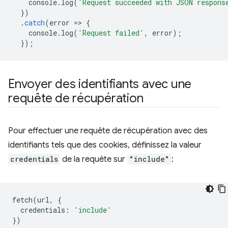
console
.
log
(
'Request succeeded with JSON respons
})
.
catch
(
error
=
>
{
console
.
log
(
'Request failed'
,
error
);
});
Envoyer des identifiants avec une
requête de récupération
Pour effectuer une requête de récupération avec des
identifiants tels que des cookies, définissez la valeur
credentials
de la requête sur
"include"
:
fetch
(
url
,
{
credentials
:
'include'
})