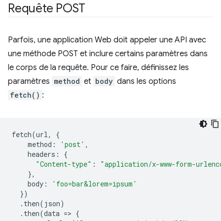
Requête POST
Parfois, une application Web doit appeler une API avec
une méthode POST et inclure certains paramètres dans
le corps de la requête. Pour ce faire, définissez les
paramètres
method
et
body
dans les options
fetch()
:
fetch
(
url
,
{
method
:
'post'
,
headers
:
{
"Content-type"
:
"application/x-www-form-urlenc
},
body
:
'foo=bar&lorem=ipsum'
})
.
then
(
json
)
.
then
(
data
=
>
{