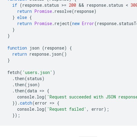
if
(
response
.
status
>
=
200
 && 
response
.
status
 < 
30
return
Promise
.
resolve
(
response
)
}
else
{
return
Promise
.
reject
(
new
Error
(
response
.
statusT
}
}
function
json
(
response
)
{
return
response
.
json
()
}
fetch
(
'users.json'
)
.
then
(
status
)
.
then
(
json
)
.
then
(
data
=
>
{
console
.
log
(
'Request succeeded with JSON respons
}).
catch
(
error
=
>
{
console
.
log
(
'Request failed'
,
error
);
});