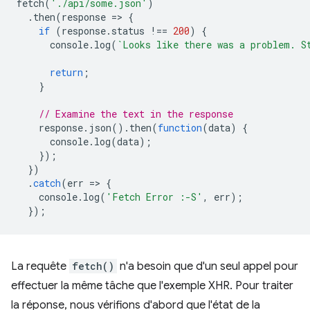
fetch
(
'./api/some.json'
)
.
then
(
response
=
>
{
if
(
response
.
status
!==
200
)
{
console
.
log
(
`Looks like there was a problem. S
return
;
}
// Examine the text in the response
response
.
json
().
then
(
function
(
data
)
{
console
.
log
(
data
);
});
})
.
catch
(
err
=
>
{
console
.
log
(
'Fetch Error :-S'
,
err
);
});
La requête
fetch()
n'a besoin que d'un seul appel pour
effectuer la même tâche que l'exemple XHR. Pour traiter
la réponse, nous vérifions d'abord que l'état de la