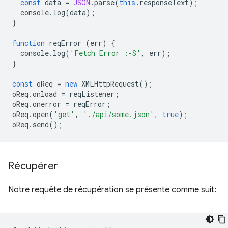
const
data
=
JSON
.
parse
(
this
.
responseText
);
console
.
log
(
data
);
}
function
reqError
(
err
)
{
console
.
log
(
'Fetch Error :-S'
,
err
);
}
const
oReq
=
new
XMLHttpRequest
();
oReq
.
onload
=
reqListener
;
oReq
.
onerror
=
reqError
;
oReq
.
open
(
'get'
,
'./api/some.json'
,
true
);
oReq
.
send
();
Récupérer
Notre requête de récupération se présente comme suit: