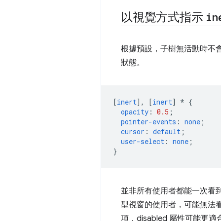
以視覺方式指示
in
根據預設，子樹無活動時不會
狀態。
[
inert
],
[
inert
]
*
{
opacity
:
0.5
;
pointer-events
:
none
;
cursor
:
default
;
user-select
:
none
;
}
並非所有使用者都能一次看
型視窗的使用者，可能無法
項，disabled 屬性可能更適