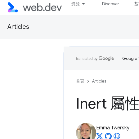
資源
Discover
基
Articles
Goog
首頁
Articles
Inert 屬
Emma Twersky