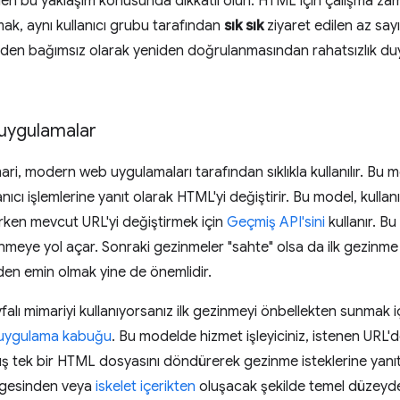
en bu yaklaşım konusunda dikkatli olun. HTML için çalışma z
nmak, aynı kullanıcı grubu tarafından
sık sık
ziyaret edilen az say
rinden bağımsız olarak yeniden doğrulanmasından rahatsızlık 
 uygulamalar
ari, modern web uygulamaları tarafından sıklıkla kullanılır. Bu 
anıcı işlemlerine yanıt olarak HTML'yi değiştirir. Bu model, kull
rken mevcut URL'yi değiştirmek için
Geçmiş API'sini
kullanır. Bu 
inmeye yol açar. Sonraki gezinmeler "sahte" olsa da ilk gezinme
en emin olmak yine de önemlidir.
falı mimariyi kullanıyorsanız ilk gezinmeyi önbellekten sunmak i
uygulama kabuğu
. Bu modelde hizmet işleyiciniz, istenen URL
ış tek bir HTML dosyasını döndürerek gezinme isteklerine yanıt
rgesinden veya
iskelet içerikten
oluşacak şekilde temel düzeyde 