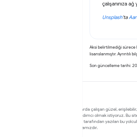
çalışanınıza ağ 
Unsplash
'ta
Aar
Aksi belirtilmediği sürece
lisanslanmıştır. Ayrıntılı bil
Son güncelleme tarihi: 
Tüm kullanıcılarınız için farklı tarayıcılarda çalışan güzel, erişilebilir,
güvenli web siteleri oluşturmanıza yardımcı olmak istiyoruz. Bu si
ekibinin üyeleri ve dışarıdan uzmanlar tarafından yazılan bu yolcu
yardımcı olacak içerikler için ana sayfamızdır.