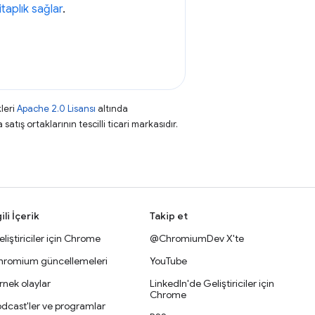
itaplık sağlar
.
leri
Apache 2.0 Lisansı
altında
atış ortaklarının tescilli ticari markasıdır.
gili İçerik
Takip et
liştiriciler için Chrome
@ChromiumDev X'te
hromium güncellemeleri
YouTube
nek olaylar
LinkedIn'de Geliştiriciler için
Chrome
dcast'ler ve programlar