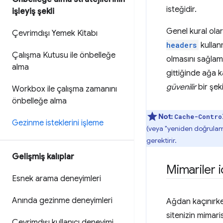
isteğidir.
işleyiş şekli
Genel kural ola
Çevrimdışı Yemek Kitabı
headers
kullan
Çalışma Kutusu ile önbelleğe
olmasını sağlam
alma
gittiğinde ağa 
güvenilir
bir şek
Workbox ile çalışma zamanını
önbelleğe alma
Not:
Cache-Contro
Gezinme isteklerini işleme
(veya "yeniden doğrulama
gerektirir.
Gelişmiş kalıplar
Mimariler i
Esnek arama deneyimleri
Anında gezinme deneyimleri
Ağdan kaçınırke
sitenizin mimari
Çevrimdışı kullanıcı deneyimi