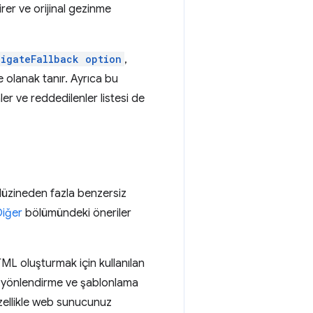
rer ve orijinal gezinme
vigateFallback option
,
 olanak tanır. Ayrıca bu
nler ve reddedilenler listesi de
düzineden fazla benzersiz
iğer
bölümündeki öneriler
TML oluşturmak için kullanılan
, yönlendirme ve şablonlama
 özellikle web sunucunuz