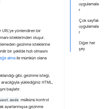
.
uygulamala
r
Çok sayfalı
uygulamala
r URL'ye yönlendiren bir
r
manı isteklerinden oluşur.
Diğer her
eklemeden gezinme isteklerine
şey
lir bir şekilde hızlı olmasını
eğe alma
ile mümkün olana
ıklandığı gibi, gezinme isteği,
i aracılığıyla yüklediğiniz HTML,
ını başlatır.
uest.mode
mülkünü kontrol
ak ayarlanmışsa gezinme