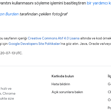
yanıtını kullanmasını söyleme işlemini basitleştiren
bir yardımcı k
on Burden
tarafından çekilen fotoğraf
 bu sayfanın içeriği
Creative Commons Atıf 4.0 Lisansı
altında ve kod örnek
gi için
Google Developers Site Politikaları
'na göz atın. Java, Oracle ve/veya s
2020-07-13 UTC.
Katkıda bulun
İl
Hata bildirin
Ge
 hızlı ve
Açık sorunlara bakın
C
te, Chrome
lukta size
Ör
Po