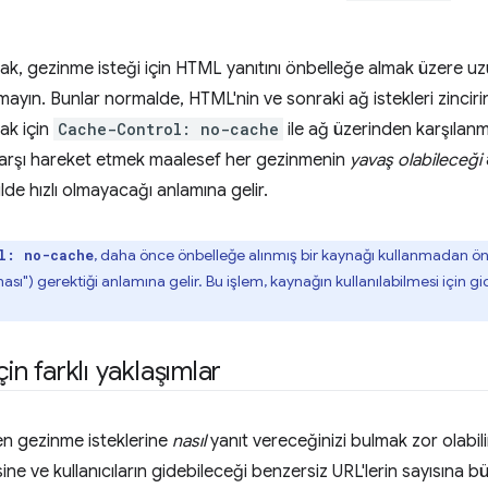
rak, gezinme isteği için HTML yanıtını önbelleğe almak üzere 
mayın. Bunlar normalde, HTML'nin ve sonraki ağ istekleri zincir
ak için
Cache-Control: no-cache
ile ağ üzerinden karşılanma
karşı hareket etmek maalesef her gezinmenin
yavaş olabileceği
ilde hızlı olmayacağı anlamına gelir.
, daha önce önbelleğe alınmış bir kaynağı kullanmadan ön
l: no-cache
sı") gerektiği anlamına gelir. Bu işlem, kaynağın kullanılabilmesi için 
çin farklı yaklaşımlar
n gezinme isteklerine
nasıl
yanıt vereceğinizi bulmak zor olabil
sine ve kullanıcıların gidebileceği benzersiz URL'lerin sayısına b