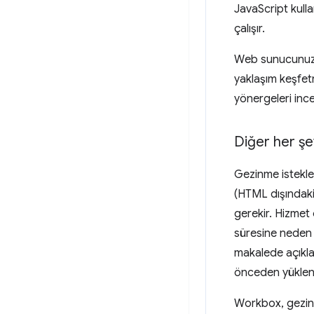
JavaScript kulla
çalışır.
Web sunucunuz b
yaklaşım keşfet
yönergeleri incel
Diğer her şe
Gezinme istekler
(HTML dışındaki 
gerekir. Hizmet
süresine neden 
makalede açıkla
önceden yükle
Workbox, gezinm