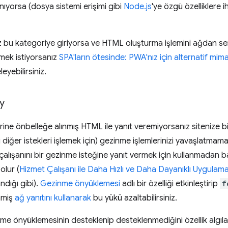
nıyorsa (dosya sistemi erişimi gibi
Node.js
'ye özgü özelliklere 
u kategoriye giriyorsa ve HTML oluşturma işlemini ağdan servi
mek istiyorsanız
SPA'ların ötesinde: PWA'nız için alternatif mima
eyebilirsiniz.
y
ine önbelleğe alınmış HTML ile yanıt veremiyorsanız sitenize bi
diğer istekleri işlemek için) gezinme işlemlerinizi yavaşlatmamas
 çalışanını bir gezinme isteğine yanıt vermek için kullanmadan 
olur (
Hizmet Çalışanı ile Daha Hızlı ve Daha Dayanıklı Uygulam
ndığı gibi).
Gezinme önyüklemesi
adlı bir özelliği etkinleştirip
f
nmiş
ağ yanıtını kullanarak
bu yükü azaltabilirsiniz.
e önyüklemesinin desteklenip desteklenmediğini özellik algıl