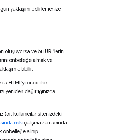
gun yaklaşımı belirlemenize
n oluşuyorsa ve bu URL'lerin
arını önbelleğe almak ve
laşım olabilir.
sonra HTML'yi önceden
ızı yeniden dağıttığınızda
(ör. kullanıcılar sitenizdeki
sında eski
çalışma zamanında
k önbelleğe alınıp