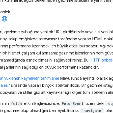
şanı kullanarak ağda beklemeden gezinme isteklerine yanıt verin
osnick
i, gezinme çubuğuna yeni bir URL girdiğinizde veya sizi yeni bi
tıyı takip ettiğinizde tarayıcınız tarafından yapılan HTML dokü
arının performans üzerindeki en büyük etkisi buradadır: Ağı b
n bir hizmet çalışanı kullanırsanız gezinme işlemlerinin hem güveni
nılamadığında esnek olmasını sağlayabilirsiniz. Bu,
HTTP önbell
çalışanlarının sağladığı en büyük performans kazancıdır.
en yüklenen kaynakları tanımlama
kılavuzunda ayrıntılı olarak aç
lalesi"
sırasında yapılan birçok istekten ilkidir. Bir gezinme isteğ
osyaları ve stiller gibi alt kaynaklar için diğer tüm isteklerin akış
anının
fetch
etkinlik işleyicisinde,
FetchEvent
üzerindeki
req
in gezinme olup olmadığını belirleyebilirsiniz.
'navigate'
olar