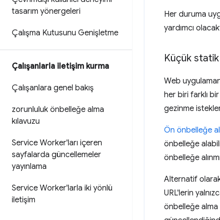
tasarım yönergeleri
Her duruma uygu
yardımcı olacakt
Çalışma Kutusunu Genişletme
Küçük statik 
Çalışanlarla iletişim kurma
Web uygulamanız
Çalışanlara genel bakış
her biri farklı 
gezinme istekler
zorunluluk önbelleğe alma
kılavuzu
Ön önbelleğe a
Service Worker'ları içeren
önbelleğe alabil
sayfalarda güncellemeler
önbelleğe alınmı
yayınlama
Alternatif olara
Service Worker'larla iki yönlü
URL'lerin yalnız
iletişim
önbelleğe alma s