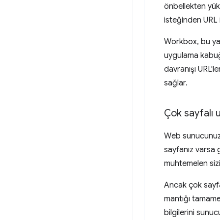
önbellekten yükl
isteğinden URL 
Workbox, bu yak
uygulama kabuğu
davranışı URL'ler
sağlar.
Çok sayfalı 
Web sunucunuz s
sayfanız varsa 
muhtemelen sizin
Ancak çok sayfal
mantığı tamamen
bilgilerini sunu