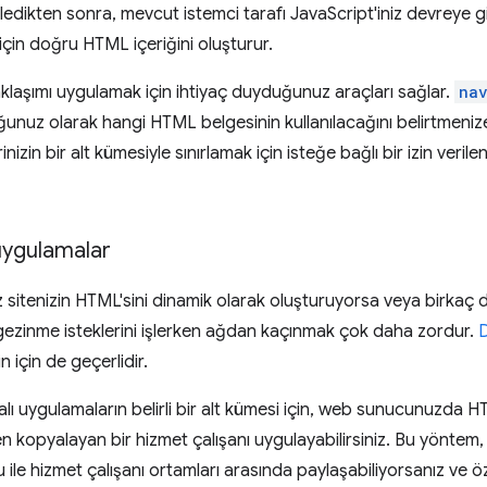
edikten sonra, mevcut istemci tarafı JavaScript'iniz devreye gi
için doğru HTML içeriğini oluşturur.
laşımı uygulamak için ihtiyaç duyduğunuz araçları sağlar.
na
nuz olarak hangi HTML belgesinin kullanılacağını belirtmenize
inizin bir alt kümesiyle sınırlamak için isteğe bağlı bir izin verile
uygulamalar
itenizin HTML'sini dinamik olarak oluşturuyorsa veya birkaç 
gezinme isteklerini işlerken ağdan kaçınmak çok daha zordur.
D
 için de geçerlidir.
ı uygulamaların belirli bir alt kümesi için, web sunucunuzda H
 kopyalayan bir hizmet çalışanı uygulayabilirsiniz. Bu yöntem
cu ile hizmet çalışanı ortamları arasında paylaşabiliyorsanız ve