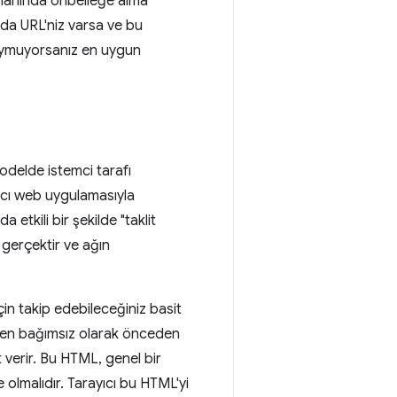
amanında önbelleğe alma
ıda URL'niz varsa ve bu
duymuyorsanız en uygun
modelde istemci tarafı
anıcı web uygulamasıyla
da etkili bir şekilde "taklit
 gerçektir ve ağın
çin takip edebileceğiniz basit
'den bağımsız olarak önceden
 verir. Bu HTML, genel bir
olmalıdır. Tarayıcı bu HTML'yi