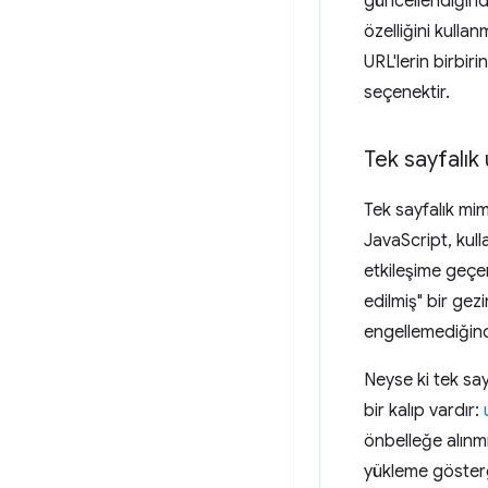
güncellendiğind
özelliğini kulla
URL'lerin birbi
seçenektir.
Tek sayfalık
Tek sayfalık mim
JavaScript, kull
etkileşime geçe
edilmiş" bir gez
engellemediğind
Neyse ki tek say
bir kalıp vardır:
önbelleğe alınm
yükleme göste