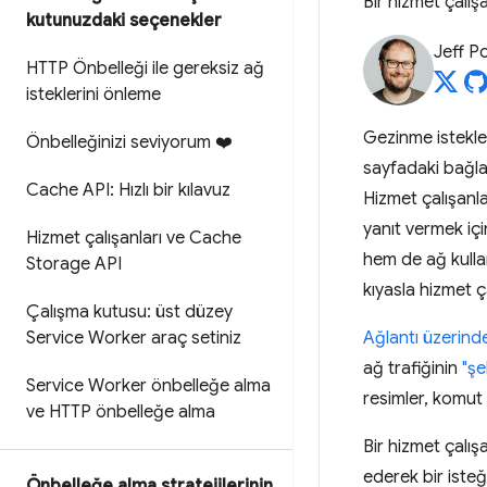
Bir hizmet çalı
kutunuzdaki seçenekler
Jeff P
HTTP Önbelleği ile gereksiz ağ
isteklerini önleme
Gezinme istekler
Önbelleğinizi seviyorum ❤️
sayfadaki bağlan
Cache API: Hızlı bir kılavuz
Hizmet çalışanl
yanıt vermek içi
Hizmet çalışanları ve Cache
hem de ağ kulla
Storage API
kıyasla hizmet 
Çalışma kutusu: üst düzey
Service Worker araç setiniz
Ağlantı üzerind
ağ trafiğinin
"şe
Service Worker önbelleğe alma
resimler, komut d
ve HTTP önbelleğe alma
Bir hizmet çalış
ederek bir isteğ
Önbelleğe alma stratejilerinin