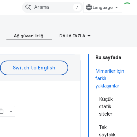
/
Ağ güvenilirliği
DAHA FAZLA
Bu sayfada
Mimariler için
farklı
yaklaşımlar
Küçük
statik
siteler
Tek
sayfalık