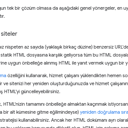
n tek bir çözüm olmasa da aşağıdaki genel yönergeler, en uy
ır.
siteler
 nispeten az sayıda (yaklaşık birkaç düzine) benzersiz URL'de
bir statik HTML dosyasına karşılık geliyorsa tüm bu HTML dosyal
ine uygun önbelleğe alınmış HTML ile yanıt vermek uygun bir yak
lma
özelliğini kullanarak, hizmet çalışanı yüklendikten hemen 
ir ve sitenizi her yeniden oluşturduğunuzda ve hizmet çalışanın
ş HTML'yi güncelleyebilirsiniz.
k, HTML'nizin tamamını önbelleğe almaktan kaçınmak istiyorsanız 
ca bir alt kümesine gitme eğilimindeyse)
yeniden doğrulama sıra
tratejisi kullanabilirsiniz. Ancak her HTML dokümanı ayrı olara