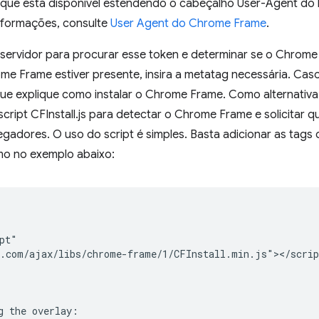
que está disponível estendendo o cabeçalho User-Agent do 
nformações, consulte
User Agent do Chrome Frame
.
servidor para procurar esse token e determinar se o Chrom
e Frame estiver presente, insira a metatag necessária. Caso
ue explique como instalar o Chrome Frame. Como alternativa 
script CFInstall.js para detectar o Chrome Frame e solicitar q
egadores. O uso do script é simples. Basta adicionar as tags d
mo no exemplo abaixo:
pt"

.com/ajax/libs/chrome-frame/1/CFInstall.min.js"></script
g the overlay:
