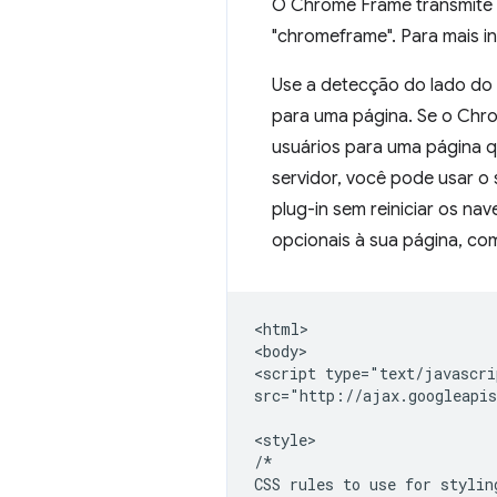
O Chrome Frame transmite 
"chromeframe". Para mais i
Use a detecção do lado do 
para uma página. Se o Chrom
usuários para uma página q
servidor, você pode usar o 
plug-in sem reiniciar os nav
opcionais à sua página, co
<html>

<body>

<script type="text/javascri
src="http://ajax.googleapis
<style>

/*

CSS rules to use for stylin