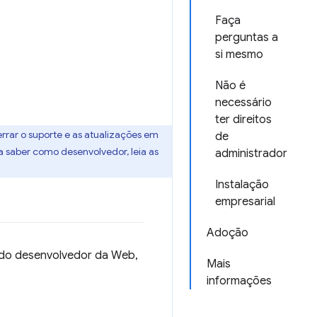
Faça
perguntas a
si mesmo
Não é
necessário
ter direitos
rar o suporte e as atualizações em
de
a saber como desenvolvedor, leia as
administrador
Instalação
empresarial
Adoção
s do desenvolvedor da Web,
Mais
informações