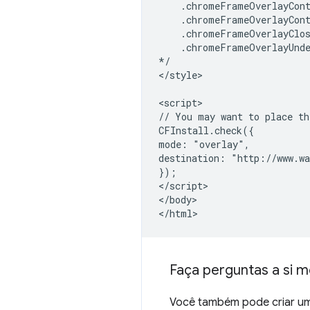
    .chromeFrameOverlayCont
    .chromeFrameOverlayCont
    .chromeFrameOverlayClos
    .chromeFrameOverlayUnde
*/

</style>

<script>

// You may want to place th
CFInstall.check({

mode: "overlay",

destination: "http://www.wa
});

</script>

</body>

Faça perguntas a si 
Você também pode criar um