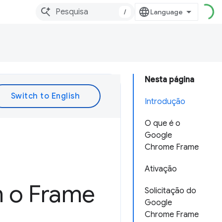
/
Nesta página
Introdução
O que é o
Google
Chrome Frame
Ativação
m o Frame
Solicitação do
Google
Chrome Frame