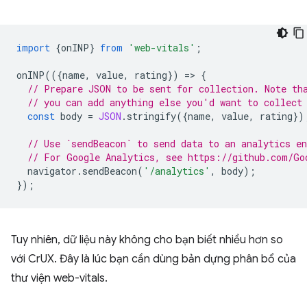
import
{
onINP
}
from
'web-vitals'
;
onINP
(({
name
,
value
,
rating
})
=
>
{
// Prepare JSON to be sent for collection. Note th
// you can add anything else you'd want to collect
const
body
=
JSON
.
stringify
({
name
,
value
,
rating
})
// Use `sendBeacon` to send data to an analytics en
// For Google Analytics, see https://github.com/Go
navigator
.
sendBeacon
(
'/analytics'
,
body
);
});
Tuy nhiên, dữ liệu này không cho bạn biết nhiều hơn so
với CrUX. Đây là lúc bạn cần dùng bản dựng phân bổ của
thư viện web-vitals.