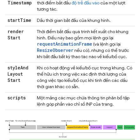
Timestamp
thời điểm bắt đầu
độ trễ đầu vào
của một lượt
tương tác.
start
Time
Dấu thời gian bắt đầu của khung hình.
render
Thời điểm bắt đầu quá trình kết xuất cho khung
Start
hình. Điều này bao gồm mọi lệnh gọi lại
requestAnimationFrame
(và lệnh gọi lại
ResizeObserver
nếu có), nhưng có thể trước
khi bắt đầu bất kỳ thao tác nào về kiểu/bố cục.
style
And
Khi có hoạt động về kiểu/bố cục trong khung. Có
Layout
thể hữu ích trong việc xác định thời lượng của
Start
công việc tạo kiểu/bố cục khi tính đến các dấu
thời gian khác có sẵn.
scripts
Một mảng các mục chứa thông tin phân bổ tập
lệnh góp phần vào chỉ số INP của trang.