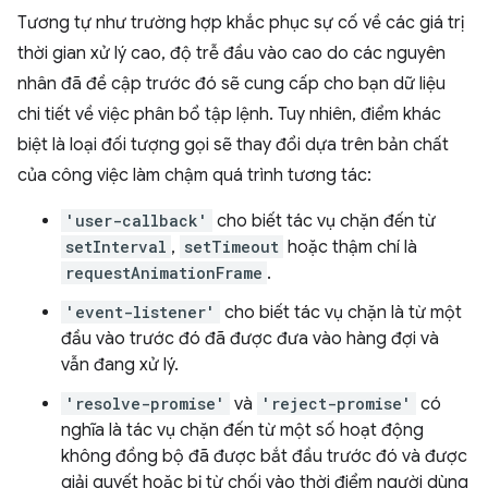
Tương tự như trường hợp khắc phục sự cố về các giá trị
thời gian xử lý cao, độ trễ đầu vào cao do các nguyên
nhân đã đề cập trước đó sẽ cung cấp cho bạn dữ liệu
chi tiết về việc phân bổ tập lệnh. Tuy nhiên, điểm khác
biệt là loại đối tượng gọi sẽ thay đổi dựa trên bản chất
của công việc làm chậm quá trình tương tác:
'user-callback'
cho biết tác vụ chặn đến từ
setInterval
,
setTimeout
hoặc thậm chí là
requestAnimationFrame
.
'event-listener'
cho biết tác vụ chặn là từ một
đầu vào trước đó đã được đưa vào hàng đợi và
vẫn đang xử lý.
'resolve-promise'
và
'reject-promise'
có
nghĩa là tác vụ chặn đến từ một số hoạt động
không đồng bộ đã được bắt đầu trước đó và được
giải quyết hoặc bị từ chối vào thời điểm người dùng