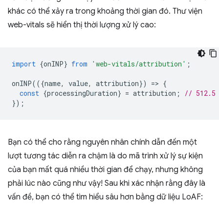
khác có thể xảy ra trong khoảng thời gian đó. Thư viện
web-vitals sẽ hiển thị thời lượng xử lý cao:
import
{
onINP
}
from
'web-vitals/attribution'
;
onINP
(({
name
,
value
,
attribution
})
=
>
{
const
{
processingDuration
}
=
attribution
;
// 512.5
});
Bạn có thể cho rằng nguyên nhân chính dẫn đến một
lượt tương tác diễn ra chậm là do mã trình xử lý sự kiện
của bạn mất quá nhiều thời gian để chạy, nhưng không
phải lúc nào cũng như vậy! Sau khi xác nhận rằng đây là
vấn đề, bạn có thể tìm hiểu sâu hơn bằng dữ liệu LoAF: