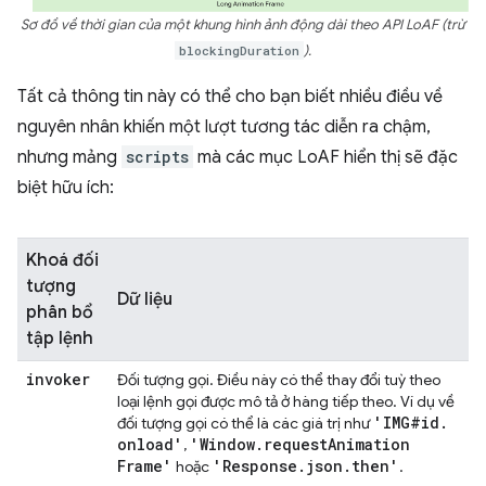
Sơ đồ về thời gian của một khung hình ảnh động dài theo API LoAF (trừ
blockingDuration
).
Tất cả thông tin này có thể cho bạn biết nhiều điều về
nguyên nhân khiến một lượt tương tác diễn ra chậm,
nhưng mảng
scripts
mà các mục LoAF hiển thị sẽ đặc
biệt hữu ích:
Khoá đối
tượng
Dữ liệu
phân bổ
tập lệnh
invoker
Đối tượng gọi. Điều này có thể thay đổi tuỳ theo
loại lệnh gọi được mô tả ở hàng tiếp theo. Ví dụ về
'IMG#id
.
đối tượng gọi có thể là các giá trị như
onload'
'Window
.
request
Animation
,
Frame'
'Response
.
json
.
then'
hoặc
.