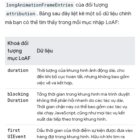
longAnimationFrameEntries
của đối tượng
attribution
. Bảng sau đây liệt kê một số dữ liệu chính
mà bạn có thể tìm thấy trong mỗi mục nhập LoAF:
Khoá đối
tượng
Dữ liệu
mục LoAF
duration
Thời lượng của khung hình ảnh động dài, cho
đến khi bố cục hoàn tất, nhưng không bao gồm
việc vẽ và kết hợp.
blocking
Tổng thời gian trong khung hình mà trình duyệt
Duration
không thể phản hồi nhanh do các tác vụ dài.
Thời gian chặn này có thể bao gồm các tác vụ
dài chạy JavaScript, cũng như mọi tác vụ kết
xuất dài tiếp theo trong khung hình.
first
Dấu thời gian của thời điểm sự kiện được đưa vào
UIEvent
hàng đợi trong khung hình. Hữu ích khi tìm ra