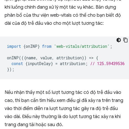
khi luồng chính đang xử lý một tác vụ khác. Bản dựng
phân bổ của thư viện web-vitals có thể cho bạn biết độ
dài của độ trễ đầu vào cho một lượt tương tác:
import
{
onINP
}
from
'web-vitals/attribution'
;
onINP
(({
name
,
value
,
attribution
})
=
>
{
const
{
inputDelay
}
=
attribution
;
// 125.59439536
});
Nếu nhận thấy một số lượt tương tác có độ trễ đầu vào
cao, thì bạn cần tìm hiểu xem điều gì đã xảy ra trên trang
vào thời điểm diễn ra lượt tương tác gây ra độ trễ đầu
vào dài. Điều này thường là do lượt tương tác xảy ra khi
trang đang tải hoặc sau đó.