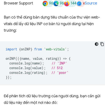
96
96
144
x
Browser Support
Source
Bạn có thể dùng bản dựng tiêu chuẩn của thư viện web-
vitals để lấy dữ liệu INP cơ bản từ người dùng tại hiện
trường:
import
{
onINP
}
from
'web-vitals'
;
onINP
(({
name
,
value
,
rating
})
=
>
{
console
.
log
(
name
);
// 'INP'
console
.
log
(
value
);
// 512
console
.
log
(
rating
);
// 'poor'
});
Để phân tích dữ liệu trường của người dùng, bạn cần gửi
dữ liệu này đến một nơi nào đó: