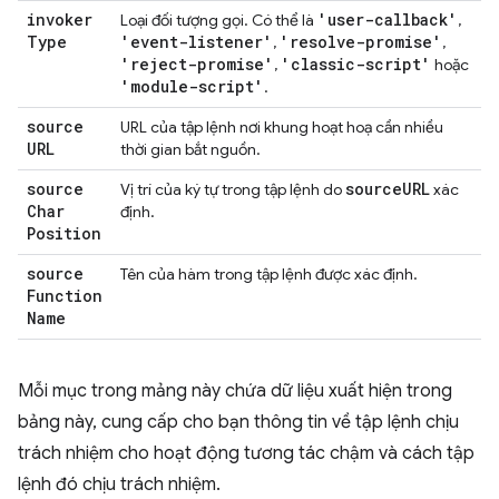
invoker
'user-callback'
Loại đối tượng gọi. Có thể là
,
Type
'event-listener'
'resolve-promise'
,
,
'reject-promise'
'classic-script'
,
hoặc
'module-script'
.
source
URL của tập lệnh nơi khung hoạt hoạ cần nhiều
URL
thời gian bắt nguồn.
source
source
URL
Vị trí của ký tự trong tập lệnh do
xác
Char
định.
Position
source
Tên của hàm trong tập lệnh được xác định.
Function
Name
Mỗi mục trong mảng này chứa dữ liệu xuất hiện trong
bảng này, cung cấp cho bạn thông tin về tập lệnh chịu
trách nhiệm cho hoạt động tương tác chậm và cách tập
lệnh đó chịu trách nhiệm.