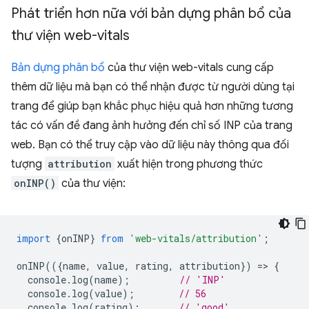
Phát triển hơn nữa với bản dựng phân bổ của
thư viện web-vitals
Bản dựng phân bổ
của thư viện web-vitals cung cấp
thêm dữ liệu mà bạn có thể nhận được từ người dùng tại
trang để giúp bạn khắc phục hiệu quả hơn những tương
tác có vấn đề đang ảnh hưởng đến chỉ số INP của trang
web. Bạn có thể truy cập vào dữ liệu này thông qua đối
tượng
attribution
xuất hiện trong phương thức
onINP()
của thư viện:
import
{
onINP
}
from
'web-vitals/attribution'
;
onINP
(({
name
,
value
,
rating
,
attribution
})
=
>
{
console
.
log
(
name
);
// 'INP'
console
.
log
(
value
);
// 56
console
.
log
(
rating
);
// 'good'