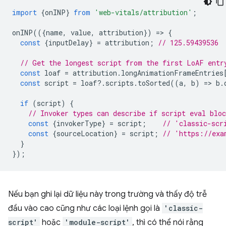
import
{
onINP
}
from
'web-vitals/attribution'
;
onINP
(({
name
,
value
,
attribution
})
=
>
{
const
{
inputDelay
}
=
attribution
;
// 125.59439536
// Get the longest script from the first LoAF entr
const
loaf
=
attribution
.
longAnimationFrameEntries
const
script
=
loaf
?
.
scripts
.
toSorted
((
a
,
b
)
=
>
b
.
if
(
script
)
{
// Invoker types can describe if script eval blo
const
{
invokerType
}
=
script
;
// 'classic-scr
const
{
sourceLocation
}
=
script
;
// 'https://exa
}
});
Nếu bạn ghi lại dữ liệu này trong trường và thấy độ trễ
đầu vào cao cũng như các loại lệnh gọi là
'classic-
script'
hoặc
'module-script'
, thì có thể nói rằng