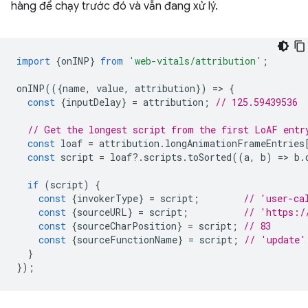
hàng để chạy trước đó và vẫn đang xử lý.
import
{
onINP
}
from
'web-vitals/attribution'
;
onINP
(({
name
,
value
,
attribution
})
=
>
{
const
{
inputDelay
}
=
attribution
;
// 125.59439536
// Get the longest script from the first LoAF entr
const
loaf
=
attribution
.
longAnimationFrameEntries
const
script
=
loaf
?
.
scripts
.
toSorted
((
a
,
b
)
=
>
b
.
if
(
script
)
{
const
{
invokerType
}
=
script
;
// 'user-ca
const
{
sourceURL
}
=
script
;
// 'https:/
const
{
sourceCharPosition
}
=
script
;
// 83
const
{
sourceFunctionName
}
=
script
;
// 'update'
}
});