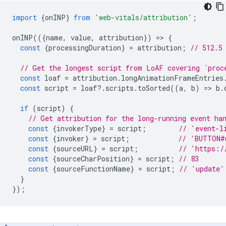
import
{
onINP
}
from
'web-vitals/attribution'
;
onINP
(({
name
,
value
,
attribution
})
=
>
{
const
{
processingDuration
}
=
attribution
;
// 512.5
// Get the longest script from LoAF covering `proc
const
loaf
=
attribution
.
longAnimationFrameEntries
const
script
=
loaf
?
.
scripts
.
toSorted
((
a
,
b
)
=
>
b
.
if
(
script
)
{
// Get attribution for the long-running event ha
const
{
invokerType
}
=
script
;
// 'event-l
const
{
invoker
}
=
script
;
// 'BUTTON#
const
{
sourceURL
}
=
script
;
// 'https:/
const
{
sourceCharPosition
}
=
script
;
// 83
const
{
sourceFunctionName
}
=
script
;
// 'update'
}
});