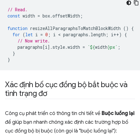
// Read.
const
width
=
box
.
offsetWidth
;
function
resizeAllParagraphsToMatchBlockWidth
()
{
for
(
let
i
=
0
;
i
 < 
paragraphs
.
length
;
i
++
)
{
// Now write.
paragraphs
[
i
].
style
.
width
=
`
${
width
}
px`
;
}
}
Xác định bố cục đồng bộ bắt buộc và
tình trạng đơ
Công cụ phát triển có thông tin chi tiết về
Buộc luồng lại
để giúp bạn nhanh chóng xác định các trường hợp bố
cục đồng bộ bị buộc (còn gọi là "buộc luồng lại"):