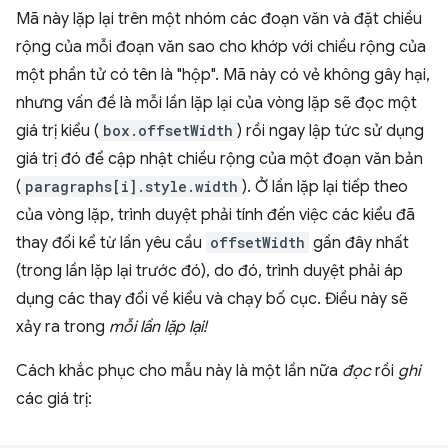
Mã này lặp lại trên một nhóm các đoạn văn và đặt chiều
rộng của mỗi đoạn văn sao cho khớp với chiều rộng của
một phần tử có tên là "hộp". Mã này có vẻ không gây hại,
nhưng vấn đề là mỗi lần lặp lại của vòng lặp sẽ đọc một
giá trị kiểu (
box.offsetWidth
) rồi ngay lập tức sử dụng
giá trị đó để cập nhật chiều rộng của một đoạn văn bản
(
paragraphs[i].style.width
). Ở lần lặp lại tiếp theo
của vòng lặp, trình duyệt phải tính đến việc các kiểu đã
thay đổi kể từ lần yêu cầu
offsetWidth
gần đây nhất
(trong lần lặp lại trước đó), do đó, trình duyệt phải áp
dụng các thay đổi về kiểu và chạy bố cục. Điều này sẽ
xảy ra trong
mỗi lần lặp lại!
Cách khắc phục cho mẫu này là một lần nữa
đọc
rồi
ghi
các giá trị: