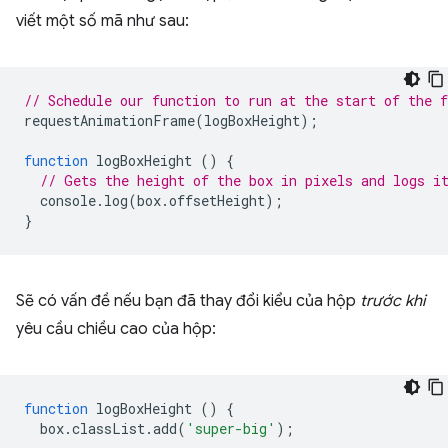
viết một số mã như sau:
// Schedule our function to run at the start of the 
requestAnimationFrame
(
logBoxHeight
);
function
logBoxHeight
()
{
// Gets the height of the box in pixels and logs i
console
.
log
(
box
.
offsetHeight
);
}
Sẽ có vấn đề nếu bạn đã thay đổi kiểu của hộp
trước khi
yêu cầu chiều cao của hộp:
function
logBoxHeight
()
{
box
.
classList
.
add
(
'super-big'
);