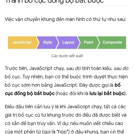
Tránh bố cục đồng bộ bắt buộc
Việc vận chuyển khung đến màn hình có thứ tự như sau:
Các bước kết xuất
Trước tiên, JavaScript chạy,
sau đó
tính toán kiểu,
sau đó
bố cục. Tuy nhiên, bạn có thể buộc trình duyệt thực hiện
bố cục sớm hơn bằng JavaScript. Đây được gọi là
bố
cục đồng bộ bắt buộc
(hoặc đôi khi là
lưu lại bắt buộc
).
Điều đầu tiên cần lưu ý là khi JavaScript chạy, tất cả các
giá trị bố cục cũ từ khung trước đó đều đã được biết và
có sẵn để bạn truy vấn. Ví dụ: nếu muốn viết chiều cao
của một phần tử (gọi là "hộp") ở đầu khung, bạn có thể