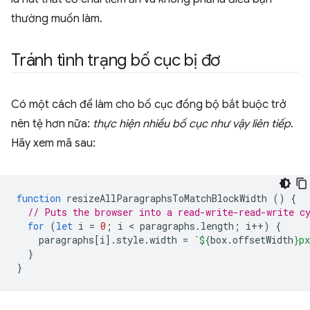
thường muốn làm.
Tránh tình trạng bố cục bị đơ
Có một cách để làm cho bố cục đồng bộ bắt buộc trở
nên tệ hơn nữa:
thực hiện nhiều bố cục như vậy liên tiếp
.
Hãy xem mã sau:
function
resizeAllParagraphsToMatchBlockWidth
()
{
// Puts the browser into a read-write-read-write c
for
(
let
i
=
0
;
i
 < 
paragraphs
.
length
;
i
++
)
{
paragraphs
[
i
].
style
.
width
=
`
${
box
.
offsetWidth
}
px
}
}