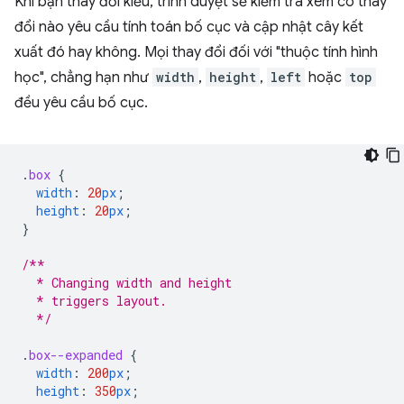
Khi bạn thay đổi kiểu, trình duyệt sẽ kiểm tra xem có thay
đổi nào yêu cầu tính toán bố cục và cập nhật cây kết
xuất đó hay không. Mọi thay đổi đối với "thuộc tính hình
học", chẳng hạn như
width
,
height
,
left
hoặc
top
đều yêu cầu bố cục.
.
box
{
width
:
20
px
;
height
:
20
px
;
}
/**
  * Changing width and height
  * triggers layout.
  */
.
box--expanded
{
width
:
200
px
;
height
:
350
px
;