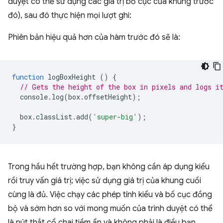
duyệt có thể sử dụng các giá trị bố cục của khung trước
đó), sau đó thực hiện mọi lượt ghi:
Phiên bản hiệu quả hơn của hàm trước đó sẽ là:
function
logBoxHeight
()
{
// Gets the height of the box in pixels and logs i
console
.
log
(
box
.
offsetHeight
);
box
.
classList
.
add
(
'super-big'
);
}
Trong hầu hết trường hợp, bạn không cần áp dụng kiểu
rồi truy vấn giá trị; việc sử dụng giá trị của khung cuối
cùng là đủ. Việc chạy các phép tính kiểu và bố cục đồng
bộ và sớm hơn so với mong muốn của trình duyệt có thể
là nút thắt cổ chai tiềm ẩn và không phải là điều bạn