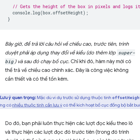
// Gets the height of the box in pixels and logs i
console
.
log
(
box
.
offsetHeight
);
}
Bây giờ, để trả lời câu hỏi về chiều cao, trước tiên, trình
duyệt phải áp dụng thay đổi về kiểu (do thêm lớp
super-
big
) và
sau đó
chạy bố cục.
Chỉ khi đó, hàm này mới có
thể trả về chiều cao chính xác. Đây là công việc không
cần thiết và có thể tốn kém.
Lưu ý quan trọng:
Mặc dù ví dụ trước sử dụng thuộc tính
offsetHeigh
ng có
nhiều thuộc tính cần lưu ý
có thể kích hoạt bố cục đồng bộ bắt bu
Do đó, bạn phải luôn thực hiện các lượt đọc kiểu theo lô
và thực hiện các lượt đọc đó trước tiên (trong đó trình