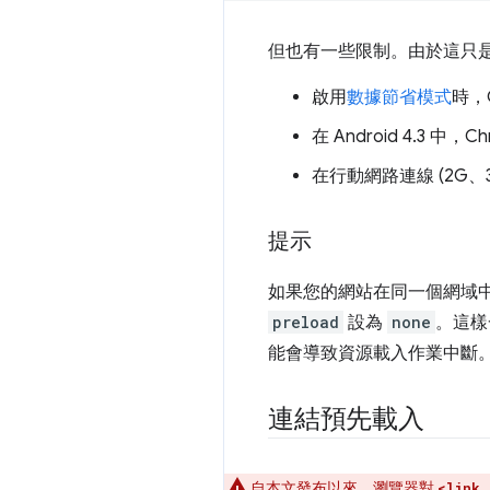
但也有一些限制。由於這只
啟用
數據節省模式
時，
在 Android 4.3 中，C
在行動網路連線 (2G、3
提示
如果您的網站在同一個網域
preload
設為
none
。這樣一
能會導致資源載入作業中斷
連結預先載入
自本文發布以來，瀏覽器對
<link 