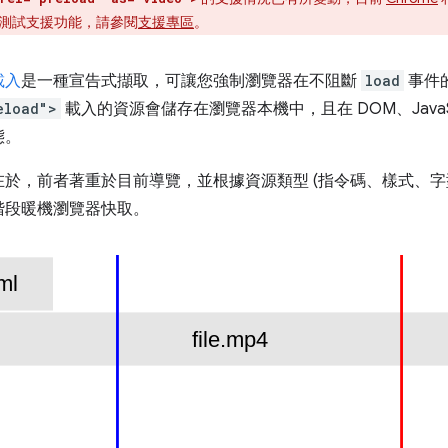
測試支援功能，請參閱
支援專區
。
載入
是一種宣告式擷取，可讓您強制瀏覽器在不阻斷
load
事件
eload">
載入的資源會儲存在瀏覽器本機中，且在 DOM、JavaScr
態。
於，前者著重於目前導覽，並根據資源類型 (指令碼、樣式、字
階段暖機瀏覽器快取。