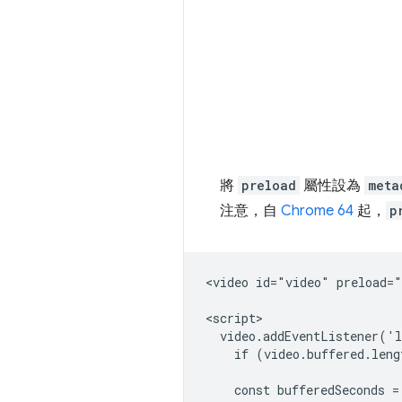
將
preload
屬性設為
meta
注意，自
Chrome 64
起，
p
<video id="video" preload="
<script>

  video.addEventListener('l
    if (video.buffered.leng
    const bufferedSeconds =