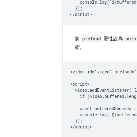
    console.log(`${buffered
  });

將
preload
屬性設為
auto
衝。
<video id="video" preload="
<script>

  video.addEventListener('l
    if (video.buffered.leng
    const bufferedSeconds =
    console.log(`${buffered
  });
