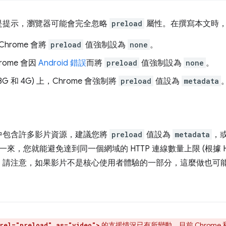
是提示，瀏覽器可能會完全忽略
preload
屬性。在撰寫本文時，C
Chrome 會將
preload
值強制設為
none
。
hrome 會因
Android 錯誤
而將
preload
值強制設為
none
。
G 和 4G) 上，Chrome 會強制將
preload
值設為
metadata
中包含許多影片資源，建議您將
preload
值設為
metadata
，
來，您就能避免達到同一個網域的 HTTP 連線數量上限 (根據 HTTP
。請注意，如果影片不是核心使用者體驗的一部分，這麼做也可
的支援情況已有所變動，目前
Chrome
和
rel="preload" as="video">