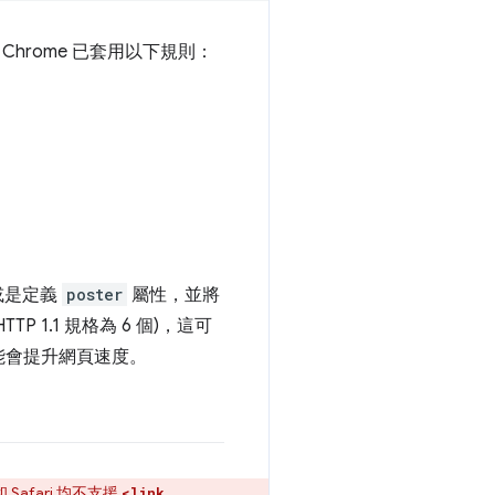
hrome 已套用以下規則：
。
或是定義
poster
屬性，並將
 1.1 規格為 6 個)，這可
能會提升網頁速度。
 Safari 均不支援
<link