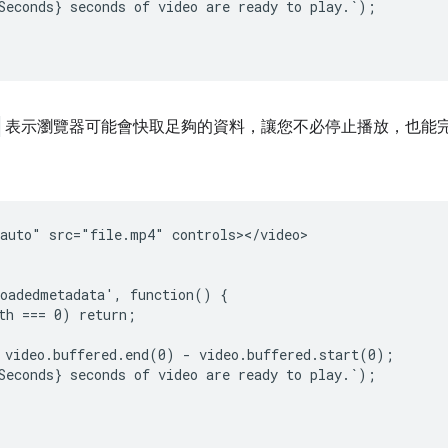
Seconds} seconds of video are ready to play.`);

表示瀏覽器可能會快取足夠的資料，讓您不必停止播放，也能
auto" src="file.mp4" controls></video>

oadedmetadata', function() {

th === 0) return;

 video.buffered.end(0) - video.buffered.start(0);

Seconds} seconds of video are ready to play.`);
