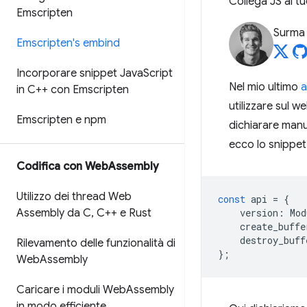
Collega JS al 
Emscripten
Surma
Emscripten's embind
Incorporare snippet Java
Script
Nel mio ultimo
a
in C++ con Emscripten
utilizzare sul w
Emscripten e npm
dichiarare manu
ecco lo snippet 
Codifica con Web
Assembly
Utilizzo dei thread Web
const
api
=
{
Assembly da C
,
C++ e Rust
version
:
Mod
create_buffe
destroy_buff
Rilevamento delle funzionalità di
};
Web
Assembly
Caricare i moduli Web
Assembly
in modo efficiente