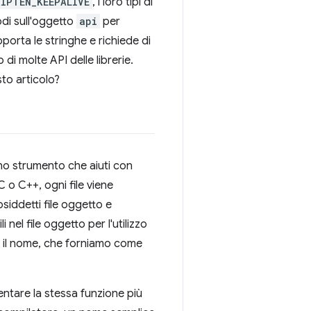
IPTEN_KEEPALIVE
, i loro tipi di
odi sull'oggetto
api
per
porta le stringhe e richiede di
di molte API delle librerie.
to articolo?
uno strumento che aiuti con
 o C++, ogni file viene
siddetti file oggetto e
 nel file oggetto per l'utilizzo
 è il nome, che forniamo come
entare la stessa funzione più