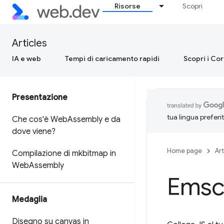
Risorse
Scopri
Articles
IA e web
Tempi di caricamento rapidi
Scopri i Co
Presentazione
tua lingua preferi
Che cos'è Web
Assembly e da
dove viene?
Home page
Art
Compilazione di mkbitmap in
Web
Assembly
Emsc
Medaglia
Disegno su canvas in