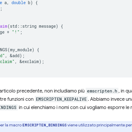
e
a
,
double
b
)
{
;
laim
(
std
::
string
message
)
{
ge
+
"!"
;
INGS
(
my_module
)
{
dd"
,
&
add
);
claim"
,
&
exclaim
);
 articolo precedente, non includiamo più
emscripten.h
, in q
tre funzioni con
EMSCRIPTEN_KEEPALIVE
. Abbiamo invece un
INDINGS
in cui elenchiamo i nomi con cui vogliamo esporre le 
 per la macro
viene utilizzato principalmente per e
EMSCRIPTEN_BINDINGS