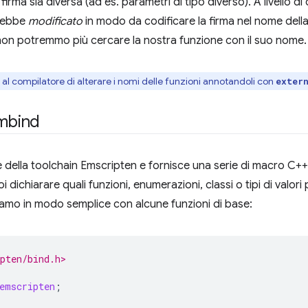
 firma sia diversa (ad es. parametri di tipo diverso). A livello
rebbe
modificato
in modo da codificare la firma nel nome della f
on potremmo più cercare la nostra funzione con il suo nome.
 al compilatore di alterare i nomi delle funzioni annotandoli con
exter
embind
 della toolchain Emscripten e fornisce una serie di macro C+
 dichiarare quali funzioni, enumerazioni, classi o tipi di valori 
ziamo in modo semplice con alcune funzioni di base:
pten/bind.h>
emscripten
;