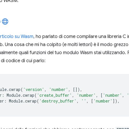
tuo WASM.
rticolo su Wasm
, ho parlato di come compilare una libreria C
eb. Una cosa che mi ha colpito (e molti lettori) è il modo grezzo
almente quali funzioni del tuo modulo Wasm stai utilizzando. P
di codice di cui parlo:
ule
.
cwrap
(
'version'
,
'number'
,
[]),
r
:
Module
.
cwrap
(
'create_buffer'
,
'number'
,
[
'number'
,
er
:
Module
.
cwrap
(
'destroy_buffer'
,
''
,
[
'number'
]),