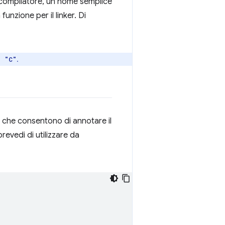
 di compilatore, un nome semplice
unzione per il linker. Di
.
n "C"
+ che consentono di annotare il
prevedi di utilizzare da