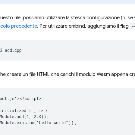
uesto file, possiamo utilizzare la stessa configurazione (o, se
ticolo precedente
. Per utilizzare embind, aggiungiamo il flag
-
3
he creare un file HTML che carichi il modulo Wasm appena cr
out.js"></script>

Initialized = _ => {

Module.add(1, 2.3));

Module.exclaim("hello world"));
