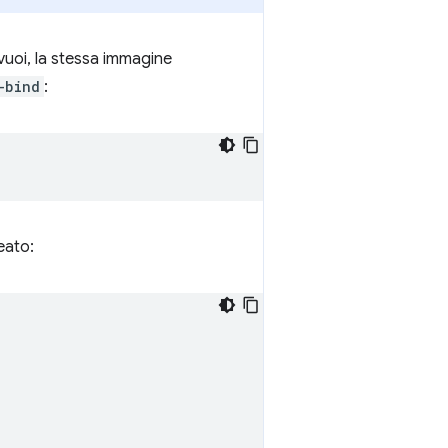
 vuoi, la stessa immagine
-bind
:
eato: