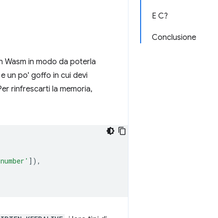
E C?
Conclusione
 in Wasm in modo da poterla
 e un po' goffo in cui devi
er rinfrescarti la memoria,
'number'
]),