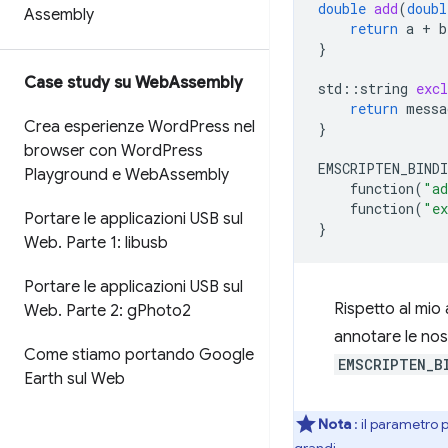
double
add
(
doubl
Assembly
return
a
+
b
}
Case study su Web
Assembly
std
::
string
exc
return
messa
Crea esperienze Word
Press nel
}
browser con Word
Press
EMSCRIPTEN_BIND
Playground e Web
Assembly
function
(
"a
function
(
"ex
Portare le applicazioni USB sul
}
Web
.
Parte 1: libusb
Portare le applicazioni USB sul
Rispetto al mio
Web
.
Parte 2: g
Photo2
annotare le nos
Come stiamo portando Google
EMSCRIPTEN_B
Earth sul Web
Nota
: il parametro