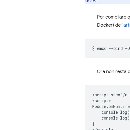
grandi.
Per compilare q
Docker) dell'
ar
$
emcc
--bind
-O
Ora non resta c
<script src="/a.
<script>

Module.onRuntime
    console.log(
    console.log(
};
