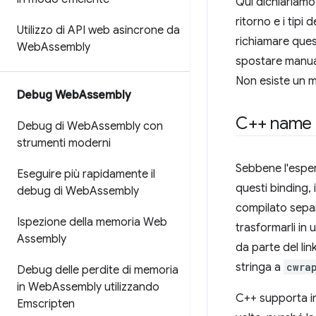
Qui dichiariamo
ritorno e i tipi
Utilizzo di API web asincrone da
richiamare quest
Web
Assembly
spostare manualm
Non esiste un m
Debug Web
Assembly
C++ name 
Debug di Web
Assembly con
strumenti moderni
Sebbene l'esper
Eseguire più rapidamente il
questi binding, 
debug di Web
Assembly
compilato separ
Ispezione della memoria Web
trasformarli in 
Assembly
da parte del li
stringa a
cwra
Debug delle perdite di memoria
in Web
Assembly utilizzando
C++ supporta inv
Emscripten