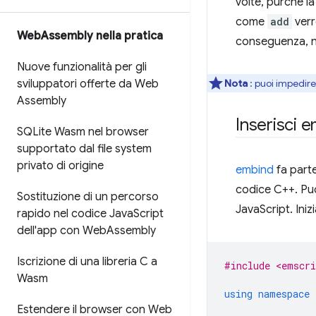
volte, purché la
come
add
ver
Web
Assembly nella pratica
conseguenza, n
Nuove funzionalità per gli
sviluppatori offerte da Web
Nota
: puoi impedire
Assembly
Inserisci 
SQLite Wasm nel browser
supportato dal file system
privato di origine
embind
fa parte
codice C++. Puoi
Sostituzione di un percorso
JavaScript. Ini
rapido nel codice Java
Script
dell'app con Web
Assembly
Iscrizione di una libreria C a
#include <emscri
Wasm
using
namespace
Estendere il browser con Web