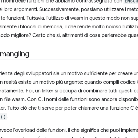
 i nomi delle funzioni che abbiamo contrassegnato con
EMSCR
 dei loro argomenti. Successivamente, possiamo utilizzare i met
e funzioni. Tuttavia, l'utilizzo di wasm in questo modo non sup
ente i blocchi di memoria, il che rende molto noioso l'utilizzo 
odo migliore? Certo che sì, altrimenti di cosa parlerebbe ques
mangling
ienza degli sviluppatori sia un motivo sufficiente per creare 
in realtà esiste un motivo più urgente: quando compili codice C
atamente. Poi, un linker si occupa di combinare tutti questi co
un file wasm. Con C, i nomi delle funzioni sono ancora disponibili
nker. Tutto ciò che ti serve per poter chiamare una funzione C
p()
.
ece l'overload delle funzioni, il che significa che puoi implem