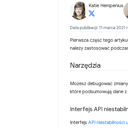
Katie Hempenius
Data publikacji: 11 marca 2021 r.
Pierwsza część tego artyku
należy zastosować podczas 
Narzędzia
Możesz debugować zmiany ukł
które podsumowują dane z t
Interfejs API niestabil
Interfejs
API niestabilności 