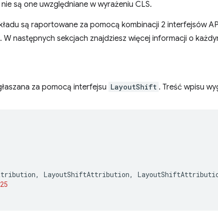
o nie są one uwzględniane w wyrażeniu CLS.
układu są raportowane za pomocą kombinacji 2 interfejsów AP
. W następnych sekcjach znajdziesz więcej informacji o każdym
głaszana za pomocą interfejsu
LayoutShift
. Treść wpisu wy
ttribution
,
LayoutShiftAttribution
,
LayoutShiftAttributi
25