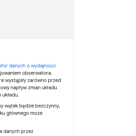
ufor danych o wydajności
icjowaniem obserwatora.
re wystąpiły zarówno przed
ątkowy napływ zmian układu
n układu.
y wątek będzie bezczynny,
ątku głównego może
ia danych przez