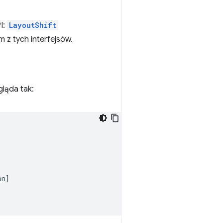
I:
LayoutShift
 z tych interfejsów.
gląda tak:
on
]