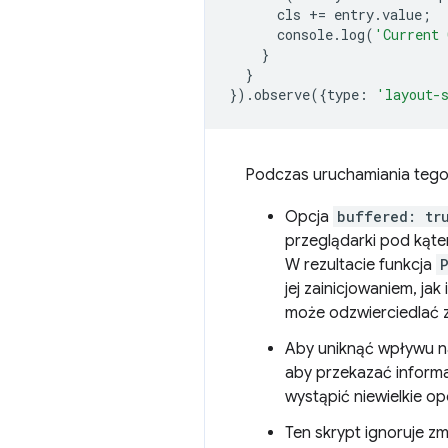
cls
+=
entry
.
value
;
console
.
log
(
'Current 
}
}
}).
observe
({
type
:
'layout-
Podczas uruchamiania tego 
Opcja
buffered: tr
przeglądarki pod kąte
W rezultacie funkcja
jej zainicjowaniem, ja
może odzwierciedlać z
Aby uniknąć wpływu n
aby przekazać inform
wystąpić niewielkie op
Ten skrypt ignoruje z