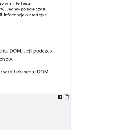
zona z interfejsu
ry
). Jednak pojęcie czasu
0
. Informacje o interfejsie
entu DOM. Jeśli podczas
pisów.
cie w dół elementu DOM