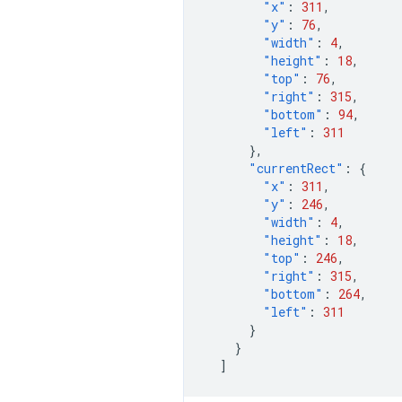
"x"
:
311
,
"y"
:
76
,
"width"
:
4
,
"height"
:
18
,
"top"
:
76
,
"right"
:
315
,
"bottom"
:
94
,
"left"
:
311
},
"currentRect"
:
{
"x"
:
311
,
"y"
:
246
,
"width"
:
4
,
"height"
:
18
,
"top"
:
246
,
"right"
:
315
,
"bottom"
:
264
,
"left"
:
311
}
}
]