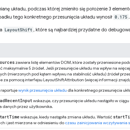
ianę układu, podczas której zmieniło się położenie 3 eleme
ypadku tego konkretnego przesunięcia układu wynosił
0.175
.
ia
LayoutShift
, które są najbardziej przydatne do debugow
ources
zawiera listę elementów DOM, które zostały przeniesione podc
 maksymalnie 5 źródeł. Jeśli przesunięcie układu ma wpływ na więcej
zych (mierzonych pod kątem wpływu na stabilność układu) źródeł przes
 za pomocą interfejsu LayoutShiftAttribution (więcej informacji znajdz
raportuje
wynik przesunięcia układu
dla konkretnego przesunięcia ukł
ad
Recent
Input
wskazuje, czy przesunięcie układu nastąpiło w ciągu
 danych przez użytkownika.
tart
Time
start
Ti
wskazuje, kiedy nastąpiła zmiana układu. Wartość
ch i jest mierzona w odniesieniu do
czasu zainicjowania wczytywania s