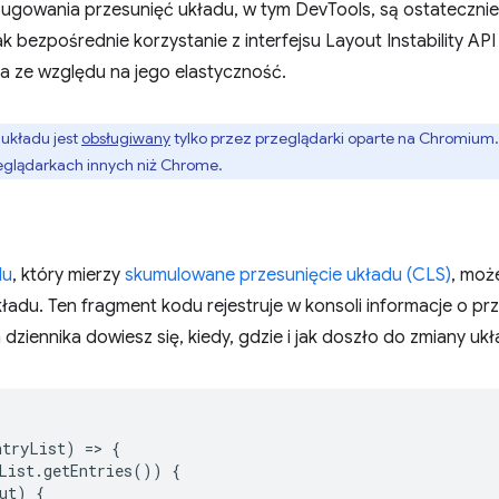
ugowania przesunięć układu, w tym DevTools, są ostatecznie o
ak bezpośrednie korzystanie z interfejsu Layout Instability AP
 ze względu na jego elastyczność.
i układu jest
obsługiwany
tylko przez przeglądarki oparte na Chromium
glądarkach innych niż Chrome.
du
, który mierzy
skumulowane przesunięcie układu (CLS)
, moż
adu. Ten fragment kodu rejestruje w konsoli informacje o prz
 dziennika dowiesz się, kiedy, gdzie i jak doszło do zmiany ukł
ntryList
)
=
>
{
List
.
getEntries
())
{
ut
)
{