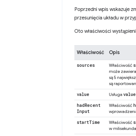
Poprzedni wpis wskazuje zm
przesunięcia układu w prz
Oto właściwości wystąpien
Właściwość
Opis
sources
s
Właściwość
może zawierać
są 5 najwięks
są raportowane
value
value
Usługa
had
Recent
h
Właściwość
Input
wprowadzenia
start
Time
s
Właściwość
w milisekunda