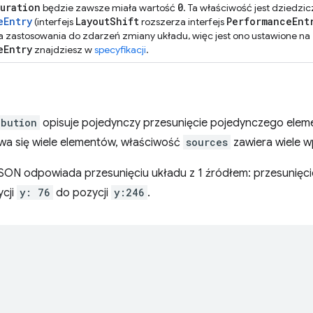
uration
0
będzie zawsze miała wartość
. Ta właściwość jest dziedzic
eEntry
Layout
Shift
Performance
Ent
(interfejs
rozszerza interfejs
a zastosowania do zdarzeń zmiany układu, więc jest ono ustawione na
e
Entry
znajdziesz w
specyfikacji
.
ibution
opisuje pojedynczy przesunięcie pojedynczego elem
wa się wiele elementów, właściwość
sources
zawiera wiele w
JSON odpowiada przesunięciu układu z 1 źródłem: przesunię
ycji
y: 76
do pozycji
y:246
.
,