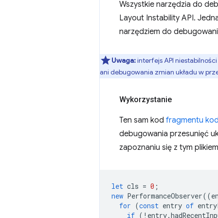
Wszystkie narzędzia do deb
Layout Instability API. Jedn
narzędziem do debugowania
Uwaga:
interfejs API niestabilnośc
ani debugowania zmian układu w prze
Wykorzystanie
Ten sam kod
fragmentu ko
debugowania przesunięć ukł
zapoznaniu się z tym plikiem
let
cls
=
0
;
new
PerformanceObserver
((
e
for
(
const
entry
of
entry
if
(
!
entry
.
hadRecentInp