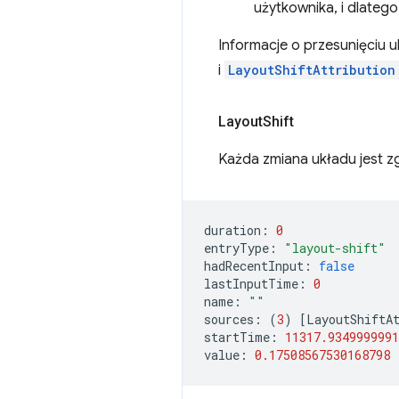
użytkownika, i dlateg
Informacje o przesunięciu 
i
LayoutShiftAttribution
Layout
Shift
Każda zmiana układu jest z
duration
:
0
entryType
:
"layout-shift"
hadRecentInput
:
false
lastInputTime
:
0
name
:
""
sources
:
(
3
)
[
LayoutShiftA
startTime
:
11317.9349999991
value
:
0.17508567530168798