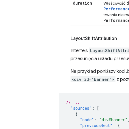
duration
d
Właściwość
Performanc
trwania nie m
Performanc
Layout
Shift
Attribution
Interfejs
LayoutShiftAttr
przesunięcia układu przesu
Na przykład poniższy kod 
<div id='banner'>
z poz
// ...
"sources"
:
[
{
"node"
:
"div#banner"
"previousRect"
:
{