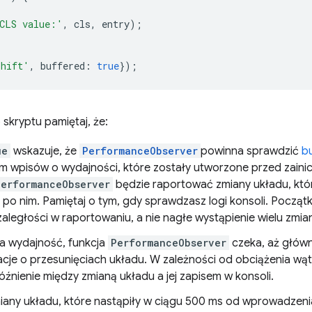
CLS value:'
,
cls
,
entry
);
shift'
,
buffered
:
true
});
skryptu pamiętaj, że:
ue
wskazuje, że
PerformanceObserver
powinna sprawdzić
b
m wpisów o wydajności, które zostały utworzone przed zain
PerformanceObserver
będzie raportować zmiany układu, któ
k i po nim. Pamiętaj o tym, gdy sprawdzasz logi konsoli. Pocz
aległości w raportowaniu, a nie nagłe wystąpienie wielu zmia
a wydajność, funkcja
PerformanceObserver
czeka, aż główn
acje o przesunięciach układu. W zależności od obciążenia w
óźnienie między zmianą układu a jej zapisem w konsoli.
miany układu, które nastąpiły w ciągu 500 ms od wprowadzen