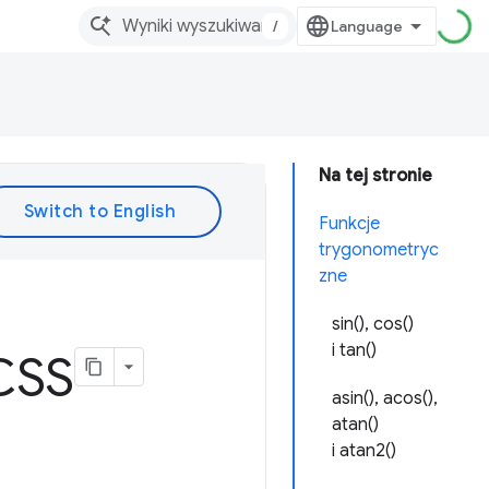
/
Na tej stronie
Funkcje
trygonometryc
zne
sin(), cos()
i tan()
CSS
asin(), acos(),
atan()
i atan2()