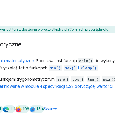
owa jest teraz dostępna we wszystkich 3 platformach przeglądarek.
etryczne
nia matematyczne
. Podstawą jest funkcja
calc()
do wykonyw
słyszałaś też o funkcjach
min()
,
max()
i
clamp()
.
 funkcjami trygonometrycznymi
sin()
,
cos()
,
tan()
,
asin(
efiniowane w module 4 specyfikacji CSS dotyczącej wartości i
11
111
108
15.4
Source