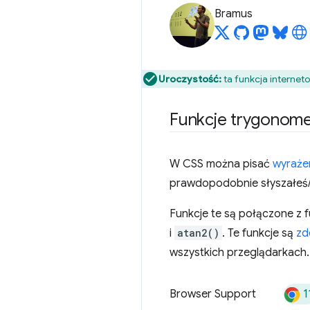
Bramus
Uroczystość:
ta funkcja internet
Funkcje trygonom
W CSS można pisać
wyraże
prawdopodobnie słyszałeś/
Funkcje te są połączone z
i
atan2()
. Te funkcje są
zd
wszystkich przeglądarkach.
1
Browser Support