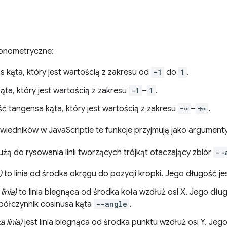
gonometryczne:
s kąta, który jest wartością z zakresu od
-1
do
1
.
kąta, który jest wartością z zakresu
-1
–
1
.
ść tangensa kąta, który jest wartością z zakresu
−∞
–
+∞
.
edników w JavaScriptie te funkcje przyjmują jako argumenty z
użą do rysowania linii tworzących trójkąt otaczający zbiór
--
)
to linia od środka okręgu do pozycji kropki. Jego długość j
inia)
to linia biegnąca od środka koła wzdłuż osi X. Jego dłu
ółczynnik cosinusa kąta
--angle
.
 linia)
jest linia biegnąca od środka punktu wzdłuż osi Y. Je