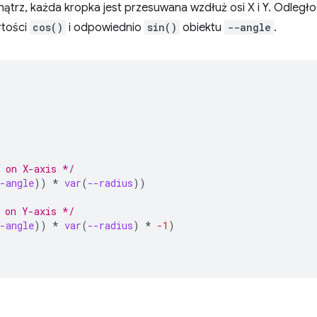
rz, każda kropka jest przesuwana wzdłuż osi X i Y. Odległośc
rtości
cos()
i odpowiednio
sin()
obiektu
--angle
.
 on X-axis */
-angle
))
*
var
(
--radius
))
 on Y-axis */
-angle
))
*
var
(
--radius
)
*
-1
)