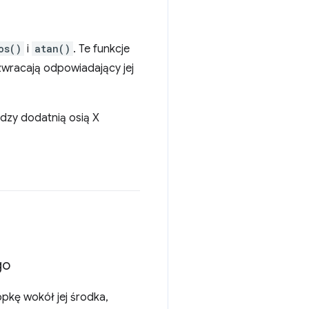
os()
i
atan()
. Te funkcje
zwracają odpowiadający jej
ędzy dodatnią osią X
go
pkę wokół jej środka,