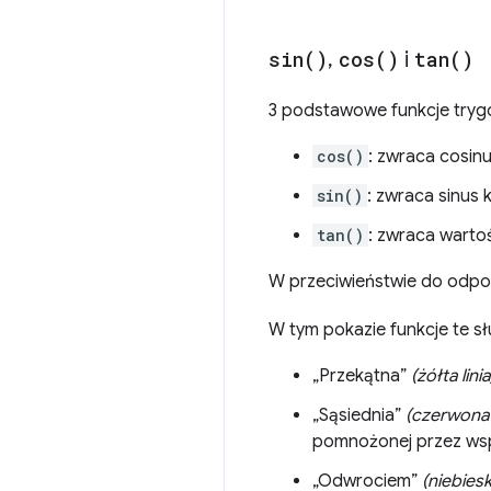
sin(
)
,
cos(
)
i
tan(
)
3 podstawowe funkcje try
cos()
: zwraca cosinu
sin()
: zwraca sinus 
tan()
: zwraca warto
W przeciwieństwie do odpowi
W tym pokazie funkcje te sł
„Przekątna”
(żółta linia
„Sąsiednia”
(czerwona l
pomnożonej przez wsp
„Odwrociem”
(niebieska