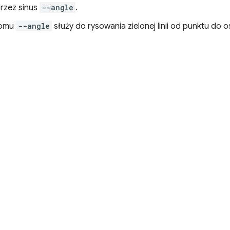
rzez sinus
--angle
.
iomu
--angle
służy do rysowania zielonej linii od punktu do os