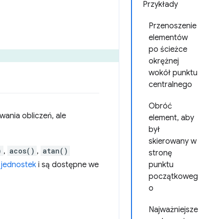
Przykłady
Przenoszenie
elementów
po ścieżce
okrężnej
wokół punktu
centralnego
Obróć
ania obliczeń, ale
element, aby
był
skierowany w
)
,
acos()
,
atan()
stronę
 jednostek
i są dostępne we
punktu
początkoweg
o
Najważniejsze