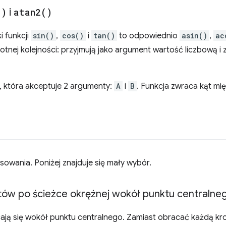
(
)
i
atan2(
)
 funkcji
sin()
,
cos()
i
tan()
to odpowiednio
asin()
,
ac
tnej kolejności: przyjmują jako argument wartość liczbową i 
, która akceptuje 2 argumenty:
A
i
B
. Funkcja zwraca kąt mi
sowania. Poniżej znajduje się mały wybór.
ów po ścieżce okrężnej wokół punktu centralne
ają się wokół punktu centralnego. Zamiast obracać każdą kro