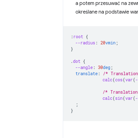
a potem przesuwać na zewnąt
określane na podstawie wa
:
root
{
--radius
:
20
vmin
;
}
.
dot
{
--angle
:
30
deg
;
translate
:
/* Translation
calc
(
cos
(
var
(
-
/* Translation
calc
(
sin
(
var
(
-
;
}