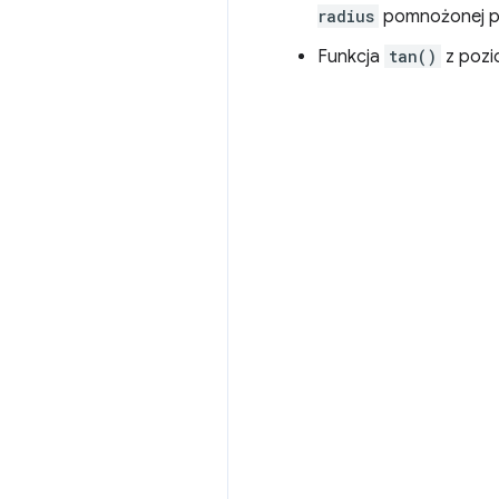
radius
pomnożonej p
Funkcja
tan()
z poz