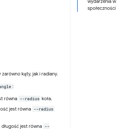
wydarzenia w
społeczności
arówno kąty, jak i radiany.
angle
:
est równa
--radius
koła.
gość jest równa
--radius
go długość jest równa
--