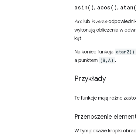
asin(
)
,
acos(
)
,
atan
Arc
lub
inverse
odpowiedniki
wykonują obliczenia w odwro
kąt.
Na koniec funkcja
atan2()
a punktem
(B,A)
.
Przykłady
Te funkcje mają różne zasto
Przenoszenie element
W tym pokazie kropki obrac