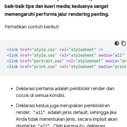
baik-baik tipe dan kueri media; keduanya sangat
memengaruhi performa jalur rendering penting.
Perhatikan contoh berikut:
<link
href
=
"style.css"
rel
=
"stylesheet"
/>
<link
href
=
"style.css"
rel
=
"stylesheet"
media
=
"all"
<link
href
=
"portrait.css"
rel
=
"stylesheet"
media
=
"or
<link
href
=
"print.css"
rel
=
"stylesheet"
media
=
"print
Deklarasi pertama adalah pemblokir render dan
cocok di semua kondisi.
Deklarasi kedua juga merupakan pemblokiran
render:
"all"
adalah jenis default, sehingga jika
Anda tidak menentukan jenis, secara implisit akan
disetel ke
"all"
. Oleh karena itu, deklarasi