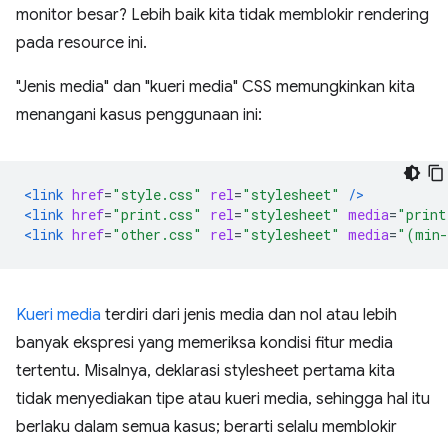
monitor besar? Lebih baik kita tidak memblokir rendering
pada resource ini.
"Jenis media" dan "kueri media" CSS memungkinkan kita
menangani kasus penggunaan ini:
<link
href
=
"style.css"
rel
=
"stylesheet"
/>
<link
href
=
"print.css"
rel
=
"stylesheet"
media
=
"print
<link
href
=
"other.css"
rel
=
"stylesheet"
media
=
"(min-
Kueri media
terdiri dari jenis media dan nol atau lebih
banyak ekspresi yang memeriksa kondisi fitur media
tertentu. Misalnya, deklarasi stylesheet pertama kita
tidak menyediakan tipe atau kueri media, sehingga hal itu
berlaku dalam semua kasus; berarti selalu memblokir