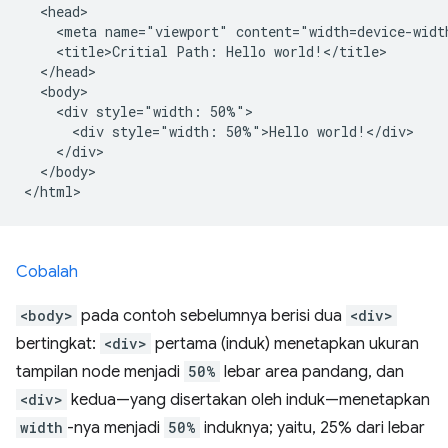
  <head>

    <meta name="viewport" content="width=device-width
    <title>Critial Path: Hello world!</title>

  </head>

  <body>

    <div style="width: 50%">

      <div style="width: 50%">Hello world!</div>

    </div>

  </body>

Cobalah
<body>
pada contoh sebelumnya berisi dua
<div>
bertingkat:
<div>
pertama (induk) menetapkan ukuran
tampilan node menjadi
50%
lebar area pandang, dan
<div>
kedua—yang disertakan oleh induk—menetapkan
width
-nya menjadi
50%
induknya; yaitu, 25% dari lebar