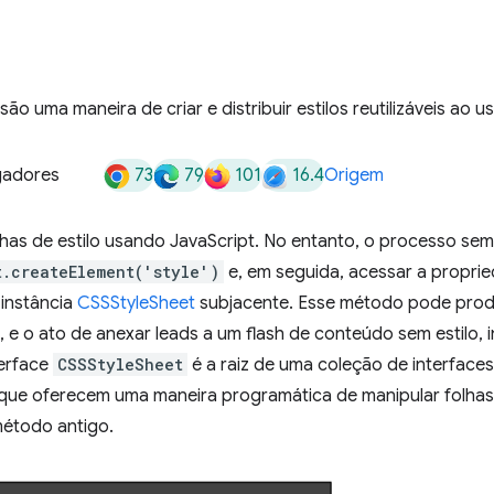
são uma maneira de criar e distribuir estilos reutilizáveis ao u
73
79
101
16.4
gadores
Origem
olhas de estilo usando JavaScript. No entanto, o processo sem
t.createElement('style')
e, em seguida, acessar a proprie
 instância
CSSStyleSheet
subjacente. Esse método pode prod
e, e o ato de anexar leads a um flash de conteúdo sem estilo
terface
CSSStyleSheet
é a raiz de uma coleção de interface
 que oferecem uma maneira programática de manipular folhas d
étodo antigo.