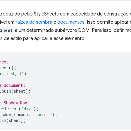
troduzido pelas StyleSheets com capacidade de construção
ível em
raízes de sombra
e
documentos
. Isso permite aplicar
Sheet
a um determinado subárvore DOM. Para isso, defini
s de estilo para aplicar a esse elemento.
heet:
heet
();
r: red; }'
);
a document:
.
push
(
sheet
);
a Shadow Root:
eElement
(
'div'
);
hadow
({
mode
:
'open'
});
ush
(
sheet
);