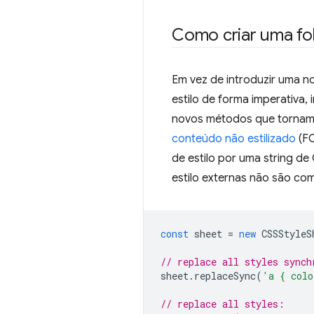
Como criar uma fol
Em vez de introduzir uma no
estilo de forma imperativa
novos métodos que tornam m
conteúdo não estilizado
(FO
de estilo por uma string de
estilo externas não são co
const
sheet
=
new
CSSStyleS
// replace all styles synch
sheet
.
replaceSync
(
'a { colo
// replace all styles: