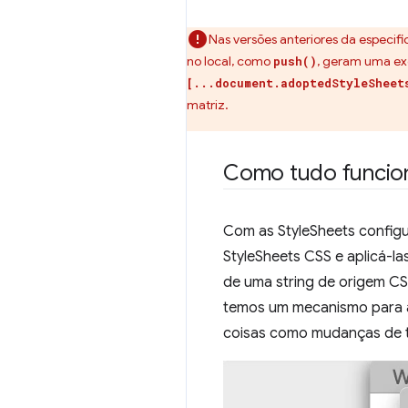
Nas versões anteriores da especif
no local, como
, geram uma exc
push()
[...document.adoptedStyleSheet
matriz.
Como tudo funcio
Com as StyleSheets configu
StyleSheets CSS e aplicá-
de uma string de origem CS
temos um mecanismo para apl
coisas como mudanças de t