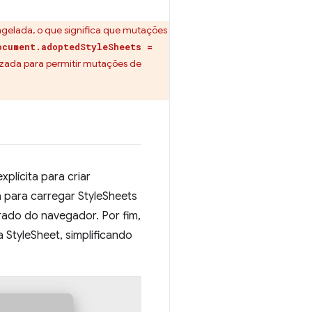
elada, o que significa que mutações
ocument.adoptedStyleSheets =
izada para permitir mutações de
lícita para criar
 para carregar StyleSheets
rado do navegador. Por fim,
 StyleSheet, simplificando