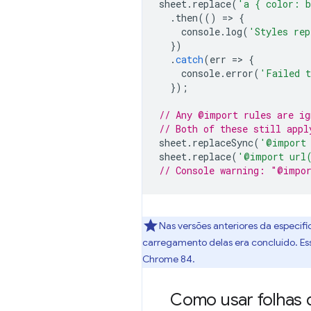
sheet
.
replace
(
'a { color: 
.
then
(()
=
>
{
console
.
log
(
'Styles rep
})
.
catch
(
err
=
>
{
console
.
error
(
'Failed t
});
// Any @import rules are ig
// Both of these still appl
sheet
.
replaceSync
(
'@import
sheet
.
replace
(
'@import url
// Console warning: "@impor
Nas versões anteriores da especif
carregamento delas era concluído. Ess
Chrome 84.
Como usar folhas d