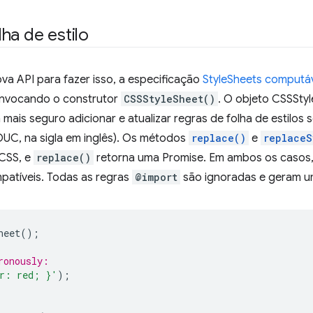
ha de estilo
va API para fazer isso, a especificação
StyleSheets computá
, invocando o construtor
CSSStyleSheet()
. O objeto CSSStyl
ais seguro adicionar e atualizar regras de folha de estilos 
UC, na sigla em inglês). Os métodos
replace()
e
replaceS
 CSS, e
replace()
retorna uma Promise. Em ambos os casos, 
mpatíveis. Todas as regras
@import
são ignoradas e geram um
heet
();
ronously:
r: red; }'
);