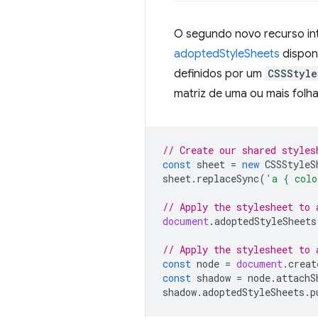
O segundo novo recurso in
adoptedStyleSheets
dispon
definidos por um
CSSStyle
matriz de uma ou mais folha
// Create our shared styles
const
sheet
=
new
CSSStyleS
sheet
.
replaceSync
(
'a { colo
// Apply the stylesheet to 
document
.
adoptedStyleSheets
// Apply the stylesheet to 
const
node
=
document
.
creat
const
shadow
=
node
.
attachS
shadow
.
adoptedStyleSheets
.
p