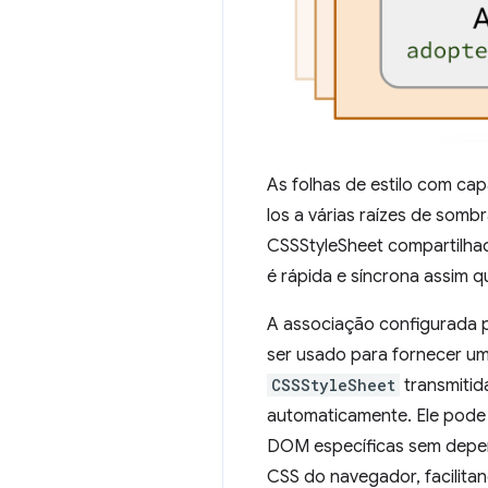
As folhas de estilo com cap
los a várias raízes de som
CSSStyleSheet compartilhad
é rápida e síncrona assim q
A associação configurada po
ser usado para fornecer u
CSSStyleSheet
transmiti
automaticamente. Ele pode 
DOM específicas sem dep
CSS do navegador, facilita