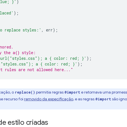
blue; }'
)
laced'
);
o replace styles:'
,
err
);
nored.
y the a{} style:
 url("styles.css"); a { color: red; }'
);
("styles.css"); a { color: red; }'
);
t rules are not allowed here..."
icação, o
permitia regras
e retornava uma promessa
replace()
@import
e recurso foi
removido da especificação
, e as regras
são igno
@import
e estilo criadas