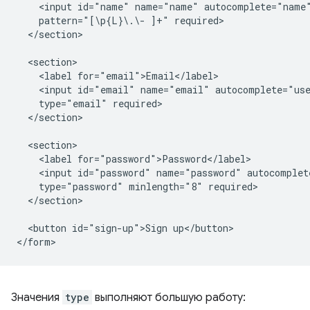
    <input id="name" name="name" autocomplete="name"
    pattern="[\p{L}\.\- ]+" required>

  </section>

  <section>

    <label for="email">Email</label>

    <input id="email" name="email" autocomplete="use
    type="email" required>

  </section>

  <section>

    <label for="password">Password</label>

    <input id="password" name="password" autocomplete
    type="password" minlength="8" required>

  </section>

  <button id="sign-up">Sign up</button>

Значения
type
выполняют большую работу: