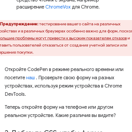
средство чтения с экрана, например
расширение
ChromeVox
для Chrome.
Предупреждение:
тестирование вашего сайта на различных
ройствах и в различных браузерах особенно важно для форм, поско
ольшие проблемы могут привести к высоким показателям отказов
и
тавить пользователей отказаться от создания учетной записи или
ершения покупки.
Откройте CodePen в режиме реального времени или
посетите
наш
. Проверьте свою форму на разных
устройствах, используя режим устройства в Chrome
DevTools.
Теперь откройте форму на телефоне или другом
реальном устройстве. Какие различия вы видите?