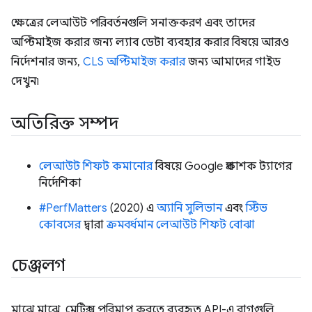
ক্ষেত্রের লেআউট পরিবর্তনগুলি সনাক্তকরণ এবং তাদের
অপ্টিমাইজ করার জন্য ল্যাব ডেটা ব্যবহার করার বিষয়ে আরও
নির্দেশনার জন্য,
CLS অপ্টিমাইজ করার
জন্য আমাদের গাইড
দেখুন৷
অতিরিক্ত সম্পদ
লেআউট শিফট কমানোর
বিষয়ে Google প্রকাশক ট্যাগের
নির্দেশিকা
#PerfMatters
(2020) এ
অ্যানি সুলিভান
এবং
স্টিভ
কোবসের
দ্বারা
ক্রমবর্ধমান লেআউট শিফট বোঝা
চেঞ্জলগ
মাঝে মাঝে, মেট্রিক্স পরিমাপ করতে ব্যবহৃত API-এ বাগগুলি