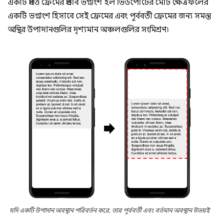
একটি প্রদত্ত ফ্রেমের প্রভাব ভগ্নাংশ হল ভিউপোর্টের মোট ক্ষেত্রফলের
একটি ভগ্নাংশ হিসাবে সেই ফ্রেমের এবং পূর্ববর্তী ফ্রেমের জন্য সমস্ত
অস্থির উপাদানগুলির দৃশ্যমান অঞ্চলগুলির সংমিশ্রণ৷
যদি একটি উপাদান অবস্থান পরিবর্তন করে, তার পূর্ববর্তী এবং বর্তমান অবস্থান উভয়ই