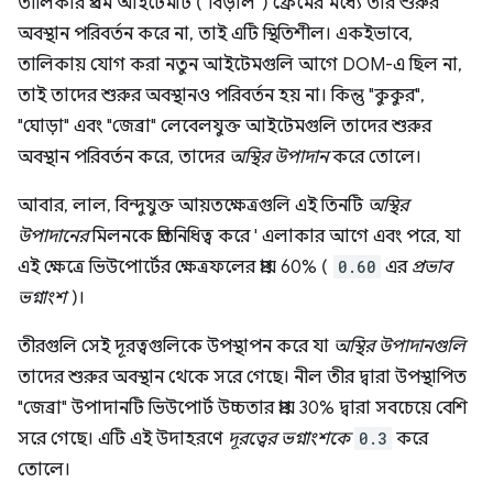
তালিকার প্রথম আইটেমটি ("বিড়াল") ফ্রেমের মধ্যে তার শুরুর
অবস্থান পরিবর্তন করে না, তাই এটি স্থিতিশীল। একইভাবে,
তালিকায় যোগ করা নতুন আইটেমগুলি আগে DOM-এ ছিল না,
তাই তাদের শুরুর অবস্থানও পরিবর্তন হয় না। কিন্তু "কুকুর",
"ঘোড়া" এবং "জেব্রা" লেবেলযুক্ত আইটেমগুলি তাদের শুরুর
অবস্থান পরিবর্তন করে, তাদের
অস্থির উপাদান
করে তোলে।
আবার, লাল, বিন্দুযুক্ত আয়তক্ষেত্রগুলি এই তিনটি
অস্থির
উপাদানের
মিলনকে প্রতিনিধিত্ব করে ' এলাকার আগে এবং পরে, যা
এই ক্ষেত্রে ভিউপোর্টের ক্ষেত্রফলের প্রায় 60% (
0.60
এর
প্রভাব
ভগ্নাংশ
)।
তীরগুলি সেই দূরত্বগুলিকে উপস্থাপন করে যা
অস্থির উপাদানগুলি
তাদের শুরুর অবস্থান থেকে সরে গেছে। নীল তীর দ্বারা উপস্থাপিত
"জেব্রা" উপাদানটি ভিউপোর্ট উচ্চতার প্রায় 30% দ্বারা সবচেয়ে বেশি
সরে গেছে। এটি এই উদাহরণে
দূরত্বের ভগ্নাংশকে
0.3
করে
তোলে।