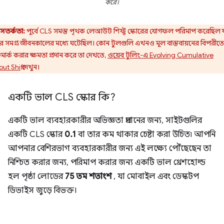
করে।
সতর্কতা:
পূর্বে CLS সমস্ত পৃথক লেআউট শিফ্ট স্কোরের যোগফল পরিমাপ করেছিল 
ঠার সমগ্র জীবনকালের মধ্যে ঘটেছিল। কোন টুলগুলি এখনও মূল বাস্তবায়নের বিপরীতে
চমার্ক করার ক্ষমতা প্রদান করে তা দেখতে,
ওয়েব টুলিং-এ Evolving Cumulative
ut Shift
দেখুন।
একটি ভাল CLS স্কোর কি?
একটি ভাল ব্যবহারকারীর অভিজ্ঞতা প্রদানের জন্য, সাইটগুলির
একটি CLS স্কোর
0.1
বা তার কম থাকার চেষ্টা করা উচিত৷ আপনি
আপনার বেশিরভাগ ব্যবহারকারীর জন্য এই লক্ষ্যে পৌঁছেছেন তা
নিশ্চিত করার জন্য, পরিমাপ করার জন্য একটি ভাল থ্রেশহোল্ড
হল পৃষ্ঠা লোডের
75 তম শতাংশ
, যা মোবাইল এবং ডেস্কটপ
ডিভাইস জুড়ে বিভক্ত।