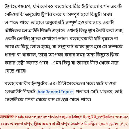
উদাহরণস্বরূপ, যদি কোনও ব্যবহারকারীর ইন্টারঅ্যাকশন একটি
নেটওয়ার্ক অনুরোধ ট্রিগার করে যা সম্পূর্ণ হতে কিছুটা সময়
লাগতে পারে, তাহলে অনুরোধটি সম্পূর্ণ হওয়ার সময় একটি
অপ্রীতিকর লেআউট শিফট এড়াতে এখনই কিছু স্থান তৈরি করা এবং
একটি লোডিং সূচক দেখানো ভাল। ব্যবহারকারী যদি বুঝতে না
পারে যে কিছু লোড হচ্ছে, বা সংস্থানটি কখন প্রস্তুত হবে সে সম্পর্কে
ধারণা না থাকলে, তারা অপেক্ষা করার সময় অন্য কিছুতে ক্লিক
করার চেষ্টা করতে পারে - এমন কিছু যা তাদের নীচে থেকে সরে
যেতে পারে।
ব্যবহারকারীর ইনপুটের 500 মিলিসেকেন্ডের মধ্যে ঘটে যাওয়া
লেআউট শিফটে
hadRecentInput
পতাকা সেট থাকবে, তাই
সেগুলিকে গণনা থেকে বাদ দেওয়া যেতে পারে।
সতর্কতা:
পতাকা শুধুমাত্র বিচ্ছিন্ন ইনপুট ইভেন্টগুলির জন্য সত্
hadRecentInput
 যেমন আলতো চাপুন, ক্লিক করুন বা কী চাপুন৷ ক্রমাগত মিথস্ক্রিয়া যেমন স্ক্রোল, টেনে,