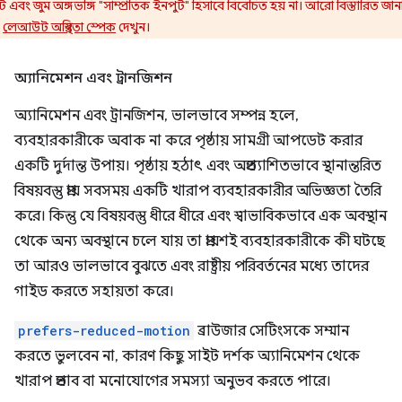
ি এবং জুম অঙ্গভঙ্গি "সাম্প্রতিক ইনপুট" হিসাবে বিবেচিত হয় না। আরো বিস্তারিত জান
য
লেআউট অস্থিরতা স্পেক
দেখুন।
অ্যানিমেশন এবং ট্রানজিশন
অ্যানিমেশন এবং ট্রানজিশন, ভালভাবে সম্পন্ন হলে,
ব্যবহারকারীকে অবাক না করে পৃষ্ঠায় সামগ্রী আপডেট করার
একটি দুর্দান্ত উপায়। পৃষ্ঠায় হঠাৎ এবং অপ্রত্যাশিতভাবে স্থানান্তরিত
বিষয়বস্তু প্রায় সবসময় একটি খারাপ ব্যবহারকারীর অভিজ্ঞতা তৈরি
করে। কিন্তু যে বিষয়বস্তু ধীরে ধীরে এবং স্বাভাবিকভাবে এক অবস্থান
থেকে অন্য অবস্থানে চলে যায় তা প্রায়শই ব্যবহারকারীকে কী ঘটছে
তা আরও ভালভাবে বুঝতে এবং রাষ্ট্রীয় পরিবর্তনের মধ্যে তাদের
গাইড করতে সহায়তা করে।
prefers-reduced-motion
ব্রাউজার সেটিংসকে সম্মান
করতে ভুলবেন না, কারণ কিছু সাইট দর্শক অ্যানিমেশন থেকে
খারাপ প্রভাব বা মনোযোগের সমস্যা অনুভব করতে পারে।