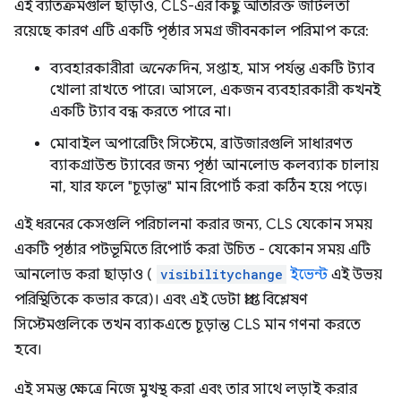
এই ব্যতিক্রমগুলি ছাড়াও, CLS-এর কিছু অতিরিক্ত জটিলতা
রয়েছে কারণ এটি একটি পৃষ্ঠার সমগ্র জীবনকাল পরিমাপ করে:
ব্যবহারকারীরা
অনেক
দিন, সপ্তাহ, মাস পর্যন্ত একটি ট্যাব
খোলা রাখতে পারে। আসলে, একজন ব্যবহারকারী কখনই
একটি ট্যাব বন্ধ করতে পারে না।
মোবাইল অপারেটিং সিস্টেমে, ব্রাউজারগুলি সাধারণত
ব্যাকগ্রাউন্ড ট্যাবের জন্য পৃষ্ঠা আনলোড কলব্যাক চালায়
না, যার ফলে "চূড়ান্ত" মান রিপোর্ট করা কঠিন হয়ে পড়ে।
এই ধরনের কেসগুলি পরিচালনা করার জন্য, CLS যেকোন সময়
একটি পৃষ্ঠার পটভূমিতে রিপোর্ট করা উচিত - যেকোন সময় এটি
আনলোড করা ছাড়াও (
visibilitychange
ইভেন্ট
এই উভয়
পরিস্থিতিকে কভার করে)। এবং এই ডেটা প্রাপ্ত বিশ্লেষণ
সিস্টেমগুলিকে তখন ব্যাকএন্ডে চূড়ান্ত CLS মান গণনা করতে
হবে।
এই সমস্ত ক্ষেত্রে নিজে মুখস্থ করা এবং তার সাথে লড়াই করার