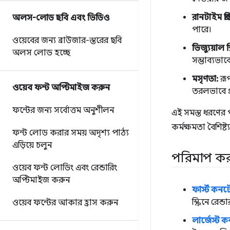
রানটাইম প্রত
অলস-লোড ছবি এবং ভিডিও
পারে।
ওয়েবের জন্য ব্রাউজার-স্তরের ছবি
ভিজ্যুয়াল 
অলস লোড হচ্ছে
সম্ভাব্যভাব
মসৃণতা:
রূপ
ওয়েব ফন্ট অপ্টিমাইজ করুন
তরলভাবে প্
ফন্টের জন্য সর্বোত্তম অনুশীলন
এই সমস্ত ধরণের প
কর্মক্ষমতা বৈশিষ্ট
ফন্ট লোড করার সময় অদৃশ্য পাঠ্য
এড়িয়ে চলুন
পরিমাপ করার
ওয়েব ফন্ট লোডিং এবং রেন্ডারিং
অপ্টিমাইজ করুন
ফার্স্ট কন
স্ক্রিনে রে
ওয়েব ফন্টের আকার হ্রাস করুন
লার্জেস্ট 