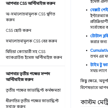
ইমেজ এলিমে
আপনার CSS অপ্টিমাইজ করুন
নেক্সট পে
অ-সমালোচনামূলক CSS স্থগিত
ইন্টারঅ্যা
করুন
প্রতিক্রিয়
সর্বোচ্চের 
CSS ছোট করুন
টোটাল ব্ল
সমালোচনামূলক CSS বের করুন
করার জন্য প
Cumulative
মিডিয়া ক্যোয়ারী সহ CSS
তখন এর মধ্
ব্যাকগ্রাউন্ড ইমেজ অপ্টিমাইজ করুন
টাইম টু ফা
সময় লাগে
আপনার তৃতীয় পক্ষের সম্পদ
অপ্টিমাইজ করুন
কিছু ক্ষেত্রে, অনু
বিশেষভাবে আপনা
তৃতীয় পক্ষের জাভাস্ক্রিপ্ট কর্মক্ষমতা
ধীরগতির তৃতীয় পক্ষের জাভাস্ক্রিপ্ট
কাস্টম মেট্রি
সনাক্ত করুন