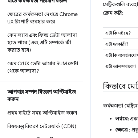
মাঠে কর্মক্ষমতা পরিমাপ করুন
মেট্রিকগুলি ব্যব
ফ্রেম করি:
ক্ষেত্রের কর্মক্ষমতা দেখতে Chrome
UX রিপোর্ট ব্যবহার করে
এটা কি ঘটছে?
কেন ল্যাব এবং ফিল্ড ডেটা আলাদা
হতে পারে (এবং এটি সম্পর্কে কী
এটা দরকারী?
করতে হবে)
এটা কি ব্যবহারযোগ
কেন Cr
UX ডেটা আমার RUM ডেটা
এটা আনন্দদায়ক?
থেকে আলাদা?
কিভাবে মেট্
আপনার সম্পদ বিতরণ অপ্টিমাইজ
করুন
কর্মক্ষমতা মেট্রি
প্রথম বাইটে সময় অপ্টিমাইজ করুন
ল্যাবে:
একটি
বিষয়বস্তু বিতরণ নেটওয়ার্ক (CDN)
ক্ষেত্রে
: প্