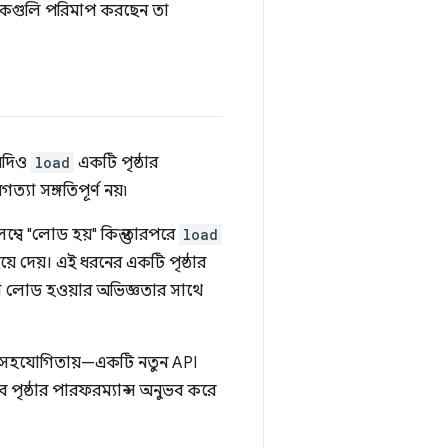
রিকগুলি পরিমাপ করছেন তা
 যদিও
load
একটি পৃষ্ঠার
্যা সঙ্গতিপূর্ণ নয়৷
ম্বে "লোড হয়" কিন্তু তারপরে
load
ছিয়ে দেয়। এই ধরনের একটি পৃষ্ঠার
্ঠা লোড হওয়ার অভিজ্ঞতার সাথে
সহযোগিতায়—একটি নতুন API
 পৃষ্ঠার পারফরম্যান্স অনুভব করে