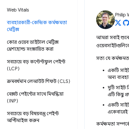
Web Vitals
Philip
ব্যবহারকারী-কেন্দ্রিক কর্মক্ষমতা
মেট্রিক্স
আমরা সবাই শুনেছি
কোর ওয়েব ভাইটাল মেট্রিক্স
ওয়েবসাইটগুলিক
থ্রেশহোল্ড সংজ্ঞায়িত করা
সত্য যে কর্মক্ষম
সবচেয়ে বড় কন্টেন্টফুল পেইন্ট
(LCP)
একটি সাইট 
অন্য ব্যবহ
ক্রমবর্ধমান লেআউট শিফট (CLS)
দুটি সাইট
নেক্সট পেইন্টের সাথে মিথস্ক্রিয়া
এটি কিছু প্
(INP)
একটি সাইট
একেবারেই ন
সবচেয়ে বড় বিষয়বস্তু পেইন্ট
অপ্টিমাইজ করুন
কর্মক্ষমতা সম্পর্