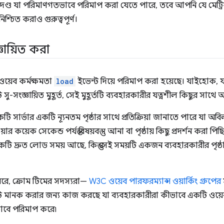
নদণ্ড যা পরিমাণগতভাবে পরিমাপ করা যেতে পারে, তবে আপনি যে মেট্
িশ্চিত করাও গুরুত্বপূর্ণ।
জ্ঞায়িত করা
য়েব কর্মক্ষমতা
load
ইভেন্ট দিয়ে পরিমাপ করা হয়েছে। যাইহোক,
ু-সংজ্ঞায়িত মুহূর্ত, সেই মুহূর্তটি ব্যবহারকারীর যত্নশীল কিছুর সাথে অগত
ি সার্ভার একটি ন্যূনতম পৃষ্ঠার সাথে প্রতিক্রিয়া জানাতে পারে যা অবিল
ার কয়েক সেকেন্ড পর্যন্ত বিষয়বস্তু আনা বা পৃষ্ঠায় কিছু প্রদর্শন করা পি
একটি দ্রুত লোড সময় আছে, কিন্তু সেই সময়টি একজন ব্যবহারকারীর পৃষ
রে, ক্রোম টিমের সদস্যরা—
W3C ওয়েব পারফরম্যান্স ওয়ার্কিং গ্রুপের
 সেট মানক করার জন্য কাজ করছে যা ব্যবহারকারীরা কীভাবে একটি ওয়েব
বে পরিমাপ করে৷