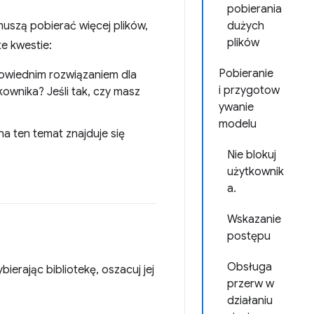
pobierania
muszą pobierać więcej plików,
dużych
plików
e kwestie:
Pobieranie
dpowiednim rozwiązaniem dla
i przygotow
kownika? Jeśli tak, czy masz
ywanie
modelu
na ten temat znajduje się
Nie blokuj
użytkownik
a.
Wskazanie
postępu
Obsługa
ierając bibliotekę, oszacuj jej
przerw w
działaniu