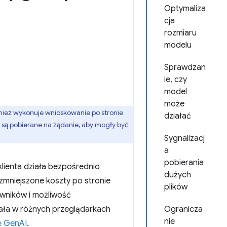
Optymaliza
cja
rozmiaru
modelu
Sprawdzan
ie, czy
model
może
wnież wykonuje wnioskowanie po stronie
działać
 są pobierane na żądanie, aby mogły być
Sygnalizacj
a
pobierania
klienta działa bezpośrednio
dużych
 zmniejszone koszty po stronie
plików
wników i możliwość
działa w różnych przeglądarkach
Ogranicza
nie
e GenAI
.