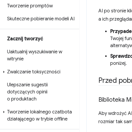
Tworzenie promptów
AI po stronie k
Skuteczne pobieranie modeli AI
a ich przegląda
Przypadek
Twojej fun
Zacznij tworzyć
alternaty
Uaktualnij wyszukiwanie w
Sprawdzo
witrynie
poniżej.
Zwalczanie toksyczności
Przed pob
Ulepszanie sugestii
dotyczących opinii
o produktach
Biblioteka M
Tworzenie lokalnego czatbota
Aby wdrożyć AI p
działającego w trybie offline
rozmiar tak sa