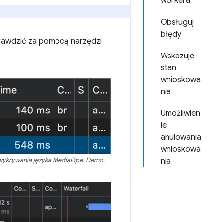
workera
Obsługuj
błędy
prawdzić za pomocą narzędzi
Wskazuje
stan
wnioskowa
nia
Umożliwien
ie
anulowania
wnioskowa
nia
wykrywania języka MediaPipe. Demo.