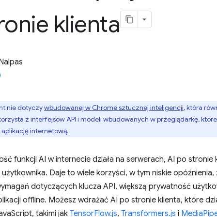
ronie klienta
Nalpas
t nie dotyczy
wbudowanej w Chrome sztucznej inteligencji
, która ró
orzysta z interfejsów API i modeli wbudowanych w przeglądarkę, które
aplikację internetową.
ść funkcji AI w internecie działa na serwerach, AI po stronie 
użytkownika. Daje to wiele korzyści, w tym niskie opóźnienia,
wymagań dotyczących klucza API, większą prywatność użytko
plikacji offline. Możesz wdrażać AI po stronie klienta, które 
avaScript, takimi jak
TensorFlow.js
,
Transformers.js
i
MediaPip