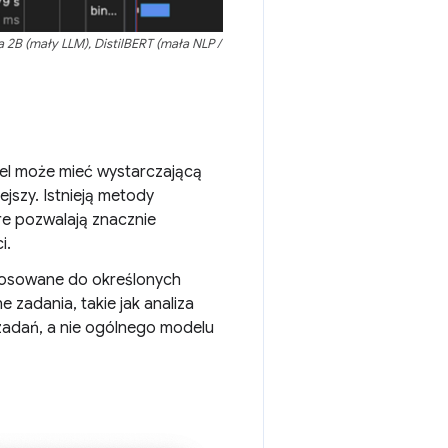
B (mały LLM), DistilBERT (mała NLP /
del może mieć wystarczającą
jszy. Istnieją metody
óre pozwalają znacznie
i.
tosowane do określonych
 zadania, takie jak analiza
 zadań, a nie ogólnego modelu