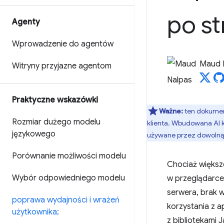
po st
Agenty
Wprowadzenie do agentów
Maud 
Witryny przyjazne agentom
Praktyczne wskazówki
Ważne:
ten dokumen
Rozmiar dużego modelu
klienta. Wbudowana AI k
językowego
używane przez dowolną 
Porównanie możliwości modelu
Chociaż większo
Wybór odpowiedniego modelu
w przeglądarce 
serwera, brak 
poprawa wydajności i wrażeń
korzystania z a
użytkownika;
z bibliotekami J