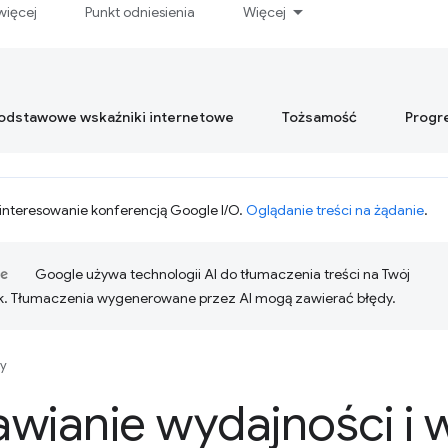
więcej
Punkt odniesienia
Więcej
podstawowe wskaźniki internetowe
Tożsamość
Progr
interesowanie konferencją Google I/O.
Oglądanie treści na żądanie
.
Google używa technologii AI do tłumaczenia treści na Twój
k. Tłumaczenia wygenerowane przez AI mogą zawierać błędy.
y
wianie wydajności i 