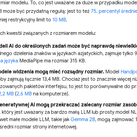
ozmiar modelu. To, co jest uważane za duże w przypadku model
B może być przydatną regułą: jest to też
75. percentyl średni
niej restrykcyjny limit to
10 MB
.
ych kwestii związanych z rozmiarem modelu:
eli AI do określonych zadań może być naprawdę niewielki
nego dzielenia znaków w językach azjatyckich, zajmuje tylko 
a języka
MediaPipe ma rozmiar 315 KB.
dele widzenia mogą mieć rozsądny rozmiar.
Model
Handp
by zajmują łącznie 13,4 MB. Chociaż jest to znacznie więcej n
yzowanych pakietów interfejsu, to jest to porównywalne do prz
2,2 MB
(
2,6 MB
na komputerze).
eneratywnej AI mogą przekraczać zalecany rozmiar zaso
, który jest uważany za bardzo małą LLM lub prosty model NLP
wet małe modele LLM, takie jak
Gemma 2B
, mogą zajmować 1
 średni rozmiar strony internetowej.