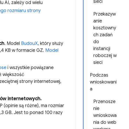
sieci
u AI, zależy od wielu
ego rozmiaru strony
Przekazyw
anie
kosztowny
ch zadań
do
ch
. Model
BudouX
, który służy
instancji
9,4 KB w formacie GZ.
Model
roboczej w
sieci
ose
i wszystkie powiązane
iż większość
Podczas
eciętnej strony internetowej,
wnioskowani
a
bów internetowych.
Przenosze
 (opinie są różne), ma rozmiar
nie
,3 GB. Jest to ponad 100 razy
wnioskowa
nia do web