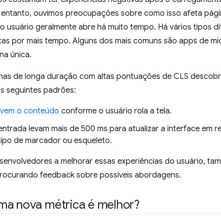
 entanto, ouvimos preocupações sobre como isso afeta pág
 o usuário geralmente abre há muito tempo. Há vários tipos d
as por mais tempo. Alguns dos mais comuns são apps de míd
ina única.
inas de longa duração com altas pontuações de CLS descobri
s seguintes padrões:
movem o conteúdo
conforme o usuário rola a tela.
ntrada levam mais de 500 ms para atualizar a interface em 
tipo de marcador ou esqueleto.
senvolvedores a melhorar essas experiências do usuário, t
 procurando feedback sobre possíveis abordagens.
ma nova métrica é melhor?