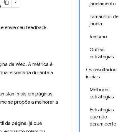
o
janelamento
Tamanhos de
janela
 e envie seu feedback.
Resumo
Outras
estratégias
gina da Web. A métrica é
Os resultados
dual é somada durante a
iniciais
Melhores
acumulam mais em páginas
estratégias
ome se propôs a melhorar a
Estratégias
que não
il da página, já que
deram certo
o, enquanto rolam ou