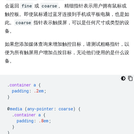
会返回
fine
或
coarse
。 精细指针表示用户拥有鼠标或
触控板。即使鼠标通过蓝牙连接到手机或平板电脑，也是如
此。
coarse
指针表示触摸屏，可以是任何尺寸或类型的设
备。
如果您添加媒体查询来增加触控目标，请测试粗略指针，以
便为所有触屏用户增加点按目标，无论他们使用的是什么设
备。
.
container
a
{
padding
:
.2
em
;
}
@
media
(
any-pointer
:
coarse
)
{
.
container
a
{
padding
:
.8
em
;
}
}