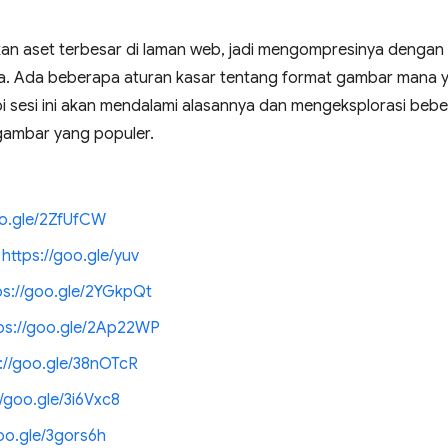
an aset terbesar di laman web, jadi mengompresinya dengan 
. Ada beberapa aturan kasar tentang format gambar mana 
tapi sesi ini akan mendalami alasannya dan mengeksplorasi b
 gambar yang populer.
oo.gle/2ZfUfCW
→
https://goo.gle/yuv
ps://goo.gle/2YGkpQt
ps://goo.gle/2Ap22WP
://goo.gle/38nOTcR
//goo.gle/3i6Vxc8
goo.gle/3gors6h