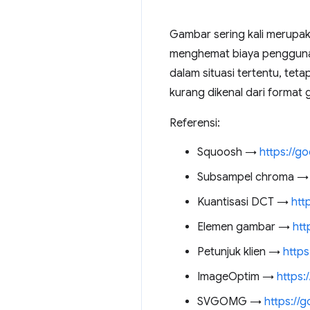
Gambar sering kali merupak
menghemat biaya pengguna
dalam situasi tertentu, te
kurang dikenal dari format
Referensi:
Squoosh →
https://g
Subsampel chroma 
Kuantisasi DCT →
htt
Elemen gambar →
htt
Petunjuk klien →
https
ImageOptim →
https:
SVGOMG →
https://