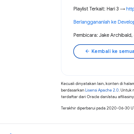
Playlist Terkait: Hari 3 →
htt
Berlanggananlah ke Devel
Pembicara: Jake Archibald,
arrow_back
Kembali ke semua
Kecuali dinyatakan lain, konten di hala
berdasarkan
Lisensi Apache 2.0
. Untuk 
terdaftar dari Oracle dan/atau afiliasiny
Terakhir diperbarui pada 2020-06-30 U