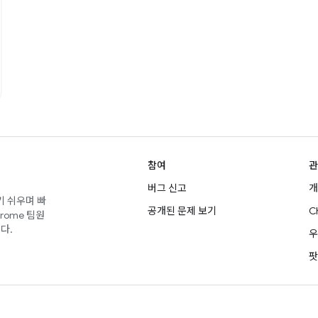
참여
관
버그 신고
개
기 쉬우며 빠
공개된 문제 보기
C
rome 팀원
다.
우
팟