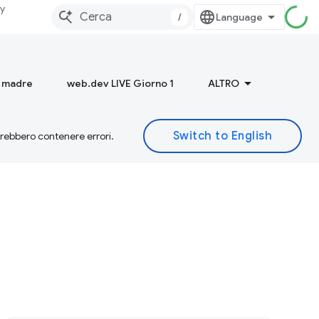
dy
/
a madre
web.dev LIVE Giorno 1
ALTRO
otrebbero contenere errori.