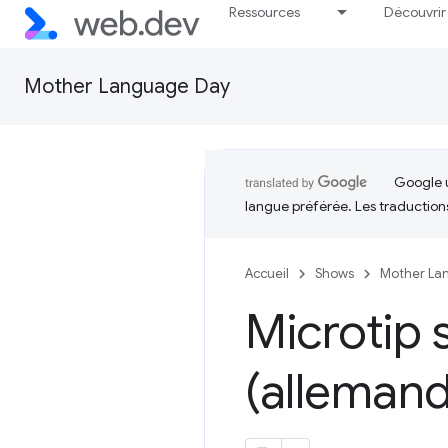
Ressources
Découvrir
Mother Language Day
Google u
langue préférée. Les traduction
Accueil
Shows
Mother La
Microtip s
(allemand