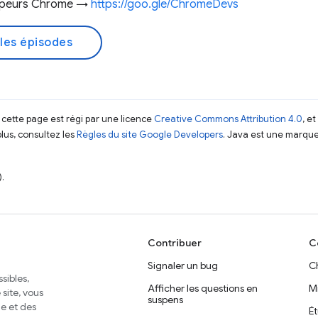
ppeurs Chrome →
https://goo.gle/ChromeDevs
les épisodes
 cette page est régi par une licence
Creative Commons Attribution 4.0
, e
plus, consultez les
Règles du site Google Developers
. Java est une marque
.
Contribuer
C
Signaler un bug
C
sibles,
Afficher les questions en
M
site, vous
suspens
e et des
É