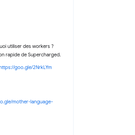
i utiliser des workers ?
ion rapide de Supercharged.
https://goo.gle/2NrkLYm
oo.gle/mother-language-