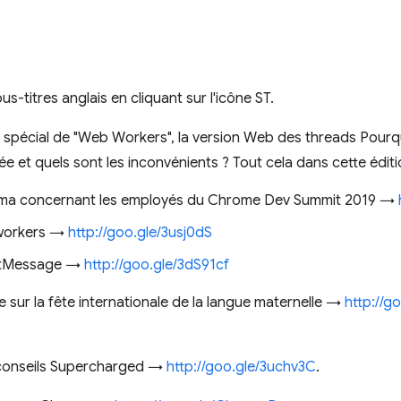
s-titres anglais en cliquant sur l'icône ST.
spécial de "Web Workers", la version Web des threads Pourquo
 et quels sont les inconvénients ? Tout cela dans cette édit
rma concernant les employés du Chrome Dev Summit 2019 →
s workers →
http://goo.gle/3usj0dS
ostMessage →
http://goo.gle/3dS91cf
ie sur la fête internationale de la langue maternelle →
http://g
conseils Supercharged →
http://goo.gle/3uchv3C
.