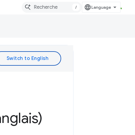
/
nglais)