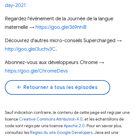
day-2021
Regardez l'événement de la Journée de la langue
maternelle →
https://goo.gle/369nhI8
Découvrez d'autres micro-conseils Supercharged →
http://goo.gle/3uchv3C
.
Abonnez-vous aux développeurs Chrome →
https://goo.gle/ChromeDevs
arrow_back
Retourner à tous les épisodes
Sauf indication contraire, le contenu de cette page est régi par une
licence
Creative Commons Attribution 4.0
, et les échantillons de
code sont régis par une licence
Apache 2.0
. Pour en savoir plus,
consultez les
Règles du site Google Developers
. Java est une