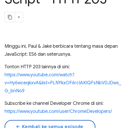
Minggu ini, Paul & Jake berbicara tentang masa depan
JavaScript: ES6 dan seterusnya.
Tonton HTTP 203 lainnya di sini:
https://www.youtube.com/watch?
v=Hy6wceqkxvA&list=PLNYkxOF6rcIAKIQFsNbV0JDws_
G_bnNo9
Subscribe ke channel Developer Chrome di sini:
https://www.youtube.com/user/ChromeDevelopers/
arrow_back
Kembali ke semua episode