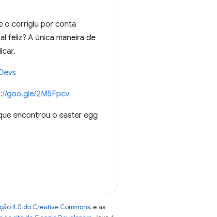
 o corrigiu por conta
nal feliz? A única maneira de
icar.
eDevs
s://goo.gle/2M5Fpcv
 que encontrou o easter egg
uição 4.0 do Creative Commons
, e as