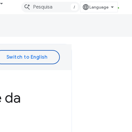
/
e da