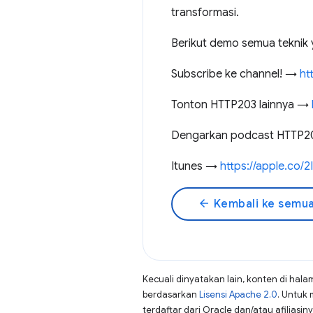
transformasi.
Berikut demo semua teknik
Subscribe ke channel! →
ht
Tonton HTTP203 lainnya →
Dengarkan podcast HTTP20
Itunes →
https://apple.co/
arrow_back
Kembali ke semua
Kecuali dinyatakan lain, konten di hala
berdasarkan
Lisensi Apache 2.0
. Untuk 
terdaftar dari Oracle dan/atau afiliasiny