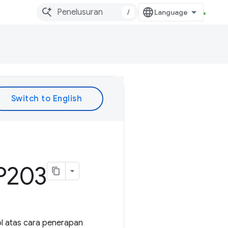
/
P203
l atas cara penerapan