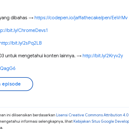
 yang dibahas →
https://codepen.io/jaffathecake/pen/EeVrMv
tp://bit.ly/ChromeDevs1
http://bit.ly/2sPq2LB
3 untuk mengetahui konten lainnya. →
http://bit.ly/2Kryv2y
2IQagG6
 episode
man ini dilisensikan berdasarkan
Lisensi Creative Commons Attribution 4.0
mengetahui informasi selengkapnya, lihat
Kebijakan Situs Google Develo
a.