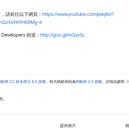
多影片，請前往以下網頁：
https://www.youtube.com/playlist?
WcnQzXs9K9HKBMg-e
evelopers 頻道：
http://goo.gl/mQyv5L
用
創用 CC 姓名標示 4.0 授權
，程式碼範例則為
阿帕契 2.0 授權
。詳情請參閱《
間)。
提供相片