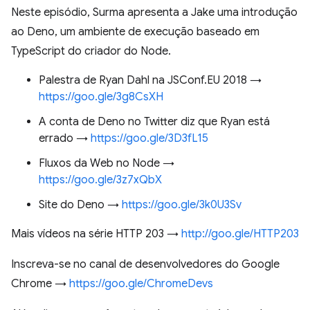
Neste episódio, Surma apresenta a Jake uma introdução
ao Deno, um ambiente de execução baseado em
TypeScript do criador do Node.
Palestra de Ryan Dahl na JSConf.EU 2018 →
https://goo.gle/3g8CsXH
A conta de Deno no Twitter diz que Ryan está
errado →
https://goo.gle/3D3fL15
Fluxos da Web no Node →
https://goo.gle/3z7xQbX
Site do Deno →
https://goo.gle/3k0U3Sv
Mais vídeos na série HTTP 203 →
http://goo.gle/HTTP203
Inscreva-se no canal de desenvolvedores do Google
Chrome →
https://goo.gle/ChromeDevs