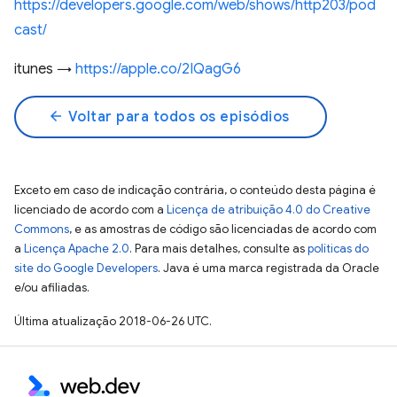
https://developers.google.com/web/shows/http203/pod
cast/
itunes →
https://apple.co/2IQagG6
arrow_back
Voltar para todos os episódios
Exceto em caso de indicação contrária, o conteúdo desta página é
licenciado de acordo com a
Licença de atribuição 4.0 do Creative
Commons
, e as amostras de código são licenciadas de acordo com
a
Licença Apache 2.0
. Para mais detalhes, consulte as
políticas do
site do Google Developers
. Java é uma marca registrada da Oracle
e/ou afiliadas.
Última atualização 2018-06-26 UTC.