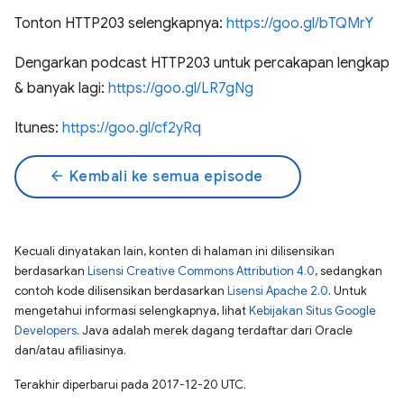
Tonton HTTP203 selengkapnya:
https://goo.gl/bTQMrY
Dengarkan podcast HTTP203 untuk percakapan lengkap
& banyak lagi:
https://goo.gl/LR7gNg
Itunes:
https://goo.gl/cf2yRq
arrow_back
Kembali ke semua episode
Kecuali dinyatakan lain, konten di halaman ini dilisensikan
berdasarkan
Lisensi Creative Commons Attribution 4.0
, sedangkan
contoh kode dilisensikan berdasarkan
Lisensi Apache 2.0
. Untuk
mengetahui informasi selengkapnya, lihat
Kebijakan Situs Google
Developers
. Java adalah merek dagang terdaftar dari Oracle
dan/atau afiliasinya.
Terakhir diperbarui pada 2017-12-20 UTC.