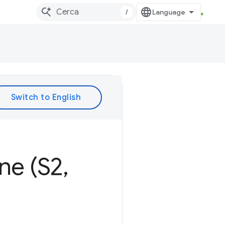
/
ne (S2
,