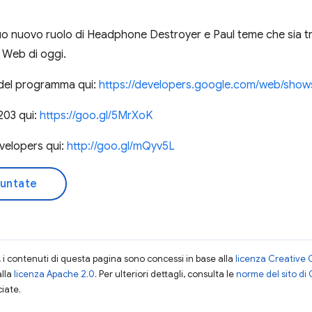
uo nuovo ruolo di Headphone Destroyer e Paul teme che sia tro
l Web di oggi.
 del programma qui:
https://developers.google.com/web/show
203 qui:
https://goo.gl/5MrXoK
evelopers qui:
http://goo.gl/mQyv5L
puntate
i contenuti di questa pagina sono concessi in base alla
licenza Creative 
alla
licenza Apache 2.0
. Per ulteriori dettagli, consulta le
norme del sito di
ciate.