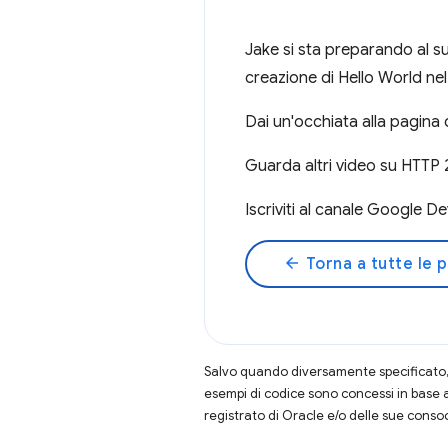
Jake si sta preparando al s
creazione di Hello World ne
Dai un'occhiata alla pagina
Guarda altri video su HTTP 
Iscriviti al canale Google D
arrow_back
Torna a tutte le 
Salvo quando diversamente specificato, 
esempi di codice sono concessi in base 
registrato di Oracle e/o delle sue conso