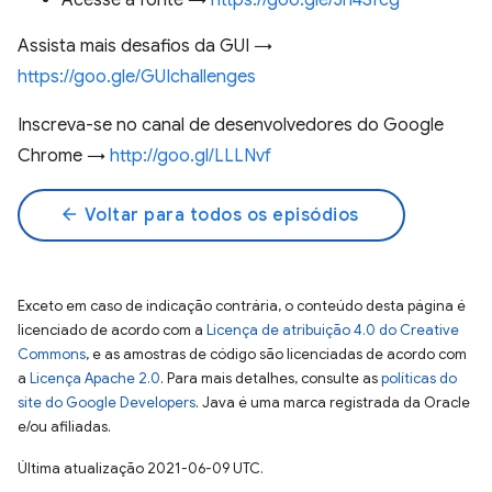
Acesse a fonte →
https://goo.gle/3n4Sfcg
Assista mais desafios da GUI →
https://goo.gle/GUIchallenges
Inscreva-se no canal de desenvolvedores do Google
Chrome →
http://goo.gl/LLLNvf
arrow_back
Voltar para todos os episódios
Exceto em caso de indicação contrária, o conteúdo desta página é
licenciado de acordo com a
Licença de atribuição 4.0 do Creative
Commons
, e as amostras de código são licenciadas de acordo com
a
Licença Apache 2.0
. Para mais detalhes, consulte as
políticas do
site do Google Developers
. Java é uma marca registrada da Oracle
e/ou afiliadas.
Última atualização 2021-06-09 UTC.