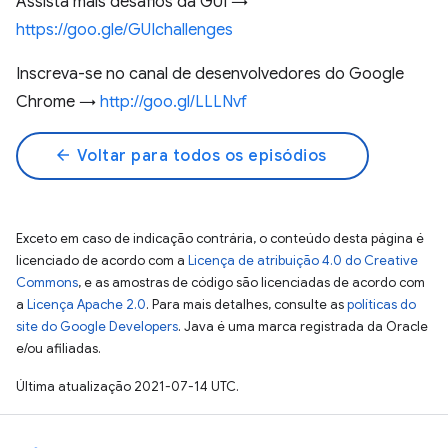
Assista mais desafios da GUI →
https://goo.gle/GUIchallenges
Inscreva-se no canal de desenvolvedores do Google
Chrome →
http://goo.gl/LLLNvf
arrow_back
Voltar para todos os episódios
Exceto em caso de indicação contrária, o conteúdo desta página é
licenciado de acordo com a
Licença de atribuição 4.0 do Creative
Commons
, e as amostras de código são licenciadas de acordo com
a
Licença Apache 2.0
. Para mais detalhes, consulte as
políticas do
site do Google Developers
. Java é uma marca registrada da Oracle
e/ou afiliadas.
Última atualização 2021-07-14 UTC.