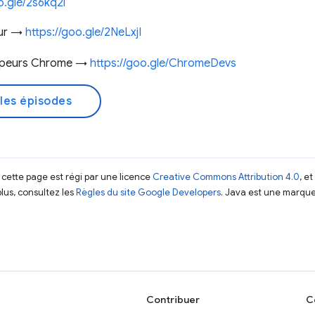
o.gle/2s6kq2i
eur →
https://goo.gle/2NeLxjI
ppeurs Chrome →
https://goo.gle/ChromeDevs
les épisodes
 cette page est régi par une licence
Creative Commons Attribution 4.0
, e
plus, consultez les
Règles du site Google Developers
. Java est une marque
Contribuer
C