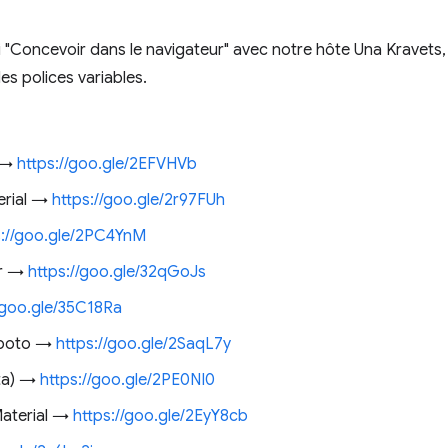
i "Concevoir dans le navigateur" avec notre hôte Una Kravets,
es polices variables.
l →
https://goo.gle/2EFVHVb
erial →
https://goo.gle/2r97FUh
s://goo.gle/2PC4YnM
er →
https://goo.gle/32qGoJs
/goo.gle/35C18Ra
oboto →
https://goo.gle/2SaqL7y
ta) →
https://goo.gle/2PE0NI0
Material →
https://goo.gle/2EyY8cb