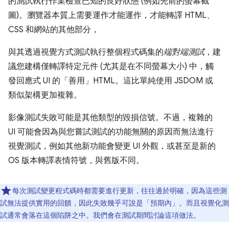
的測試執行作業檢查已知的良好狀態 (例如先前的螢幕截
圖)。瀏覽器本質上需要運作才能運作，才能轉譯 HTML、
CSS 和網站的其他部分，
與其透過視覺方式測試執行整個程式碼集的
端對端測試
，建
議您建構僅轉譯特定元件 (尤其是在不同螢幕大小) 中，觸
發回應式 UI 的「善用」HTML。這比單純使用 JSDOM 或
類似架構更加複雜。
影像測試失敗可能是其他類型的毀損信號。不過，複雜的
UI 可能會因為與您嘗試測試的功能無關的原因而無法進行
視覺測試，例如其他新功能會變更 UI 外觀，或甚至是新的
OS 版本轉譯表情符號，與舊版不同。
每次測試變更程式碼時都需要進行更新，往往過於明確，因為這些測
試無法提供實用的回饋，因此失敗幾乎可說是「預期內」
。而且視覺化測
試通常會落在這個陷阱之中。我們會在測試期間討論這項做法。